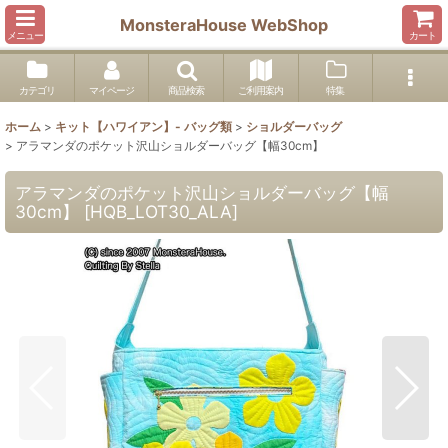
MonsteraHouse WebShop
メニュー
カート
カテゴリ
マイページ
商品検索
ご利用案内
特集
ホーム
>
キット【ハワイアン】- バッグ類
>
ショルダーバッグ
>
アラマンダのポケット沢山ショルダーバッグ【幅30cm】
アラマンダのポケット沢山ショルダーバッグ【幅
30cm】
[
HQB_LOT30_ALA
]