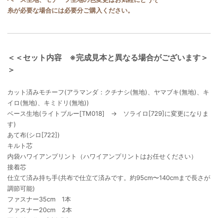
糸が必要な場合には必要分ご購入ください。
＜＜セット内容 ※完成見本と異なる場合がございます＞
＞
カット済みモチーフ(アラマンダ：クチナシ(無地)、ヤマブキ(無地)、キ
イロ(無地)、キミドリ(無地))
ベース生地(ライトブルー[TM018] → ソライロ[729]に変更になりま
す)
あて布(シロ[722])
キルト芯
内袋ハワイアンプリント（ハワイアンプリントはお任せください）
接着芯
仕立て済み持ち手(共布で仕立て済みです。約95cm〜140cmまで長さが
調節可能)
ファスナー35cm 1本
ファスナー20cm 2本