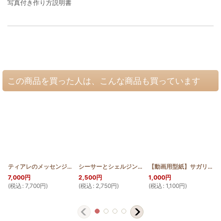
写真付き作り方説明書
この商品を買った人は、こんな商品も買っています
ティアレのメッセンジャーバッグ
[
HQB_MINI_M_TIA
シーサーとシェルジンジャーのステンドグラスキルトタペストリー50cm×80cm Pattern
]
【動画用型紙】サガリバナのファスナー付き長財布
7,000
円
2,500
円
1,000
円
(
税込
:
7,700
円
)
(
税込
:
2,750
円
)
(
税込
:
1,100
円
)
(