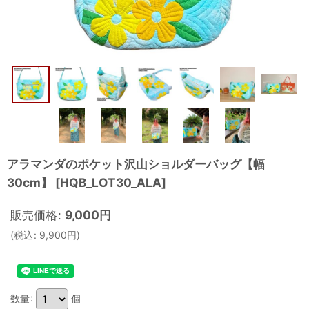
アラマンダのポケット沢山ショルダーバッグ【幅
30cm】
[
HQB_LOT30_ALA
]
販売価格
:
9,000
円
(
税込
:
9,900
円
)
数量
:
個