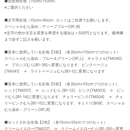
■背景用生地（75cm×110cm）
※ご選択ください
■文字用生地（15cm×40cm）カットはご自身でお願いします。
スペシャルむら染め：ディープブルー[SP_B]
※文字の色や文言を変更を希望する場合は＋500円となります。備考欄
まで必ずご記入を願います。
■見本に使用している生地【3色】（各30cm×110cmづつのセット）
スペシャルむら染め：ブルー＆グリーン[SP_L]、キャラメル[TM040]
→ ブロンズむら[B1-36]へ変更になります、ピンクベージュ
[TM041] → ライトベージュむら[B1-1]に変更になります
■見本に使用している生地【5色】（各30cm×55cmづつのセット）
レッド[TM007] → レッドむら [B1-12]、ピンク[TM003] → ピン
クむら[B1-14]に変更になります、チェリーピンク[TM004] → チェ
リーピンクむら[B1-15]に変更になります、キミドリ[808]、スペシャル
むら染め：グリーン[SP_R]
■セットされる生地【2色】（各15cm×55cmづつのセット）
クリームイエロー[TM037] → クリームイエローむら[B1-29]へ変更