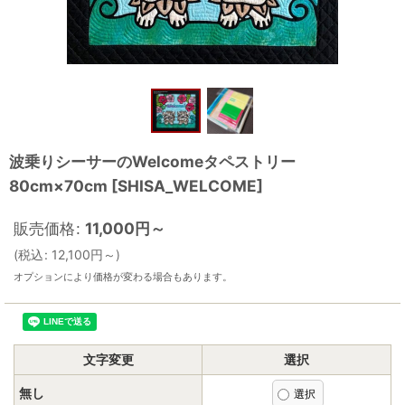
波乗りシーサーのWelcomeタペストリー
80cm×70cm
[
SHISA_WELCOME
]
販売価格
:
11,000
円
～
(
税込
:
12,100
円
～
)
オプションにより価格が変わる場合もあります。
文字変更
選択
無し