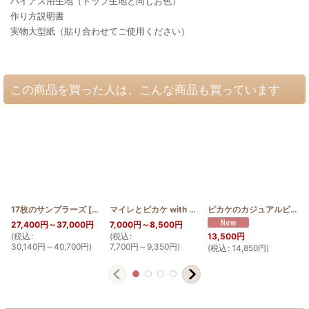
バイアス用生地（トップ生地と同じお色）
作り方説明書
実物大型紙（貼り合わせてご使用ください）
この商品を買った人は、こんな商品も買っています
17枚のサンプラーズ
[
HQT180_SA
]
マイレとピカケ with 蝶々のフープバッグMorL
[
HQF
ピカケのカジュアルビッグバッグ(高さ35cm)
27,400
円
～37,000
円
7,000
円
～8,500
円
(
税込
:
(
税込
:
(
13,500
円
30,140
円
～40,700
円
)
7,700
円
～9,350
円
)
(
税込
:
14,850
円
)