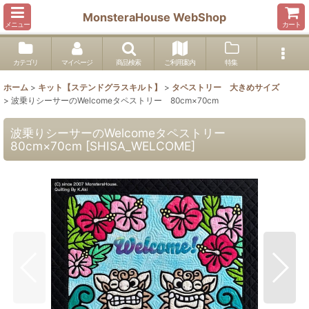
MonsteraHouse WebShop
メニュー
カート
カテゴリ
マイページ
商品検索
ご利用案内
特集
ホーム
>
キット【ステンドグラスキルト】
>
タペストリー 大きめサイズ
>
波乗りシーサーのWelcomeタペストリー 80cm×70cm
波乗りシーサーのWelcomeタペストリー
80cm×70cm
[
SHISA_WELCOME
]