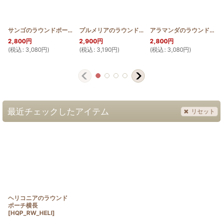
サンゴのラウンドポーチ横長
[
HQP_RW_CORAL
プルメリアのラウンドポーチ横長
]
[
HQP_RW_S_PUL
アラマンダのラウンドポーチ横長
]
2,800
円
2,900
円
2,800
円
(
税込
:
3,080
円
)
(
税込
:
3,190
円
)
(
税込
:
3,080
円
)
(
最近チェックしたアイテム
リセット
ヘリコニアのラウンド
ポーチ横長
[
HQP_RW_HELI
]