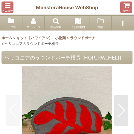
MonsteraHouse WebShop
メニュー
カート
カテゴリ
マイページ
商品検索
ご利用案内
特集
ホーム
>
キット【ハワイアン】- 小物類
>
ラウンドポーチ
>
ヘリコニアのラウンドポーチ横長
ヘリコニアのラウンドポーチ横長
[
HQP_RW_HELI
]