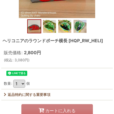
ヘリコニアのラウンドポーチ横長
[
HQP_RW_HELI
]
販売価格
:
2,800
円
(
税込
:
3,080
円
)
数量
:
個
返品特約に関する重要事項
カートに入れる