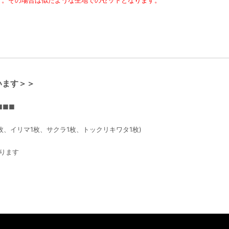
います＞＞
■■■
枚、イリマ1枚、サクラ1枚、トックリキワタ1枚)
ります