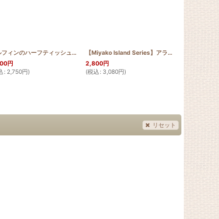
[
HQP_V_KOHO_Pattern
]
ドルフィンのハーフティッシュBOX
[
HQHALF_DOL
]
【Miyako Island Series】アラマンダ 30cm
デイゴ4の1
[
MI
500
円
2,800
円
3,800
円
～
込
:
2,750
円
)
(
税込
:
3,080
円
)
(
税込
:
4,180
リセット