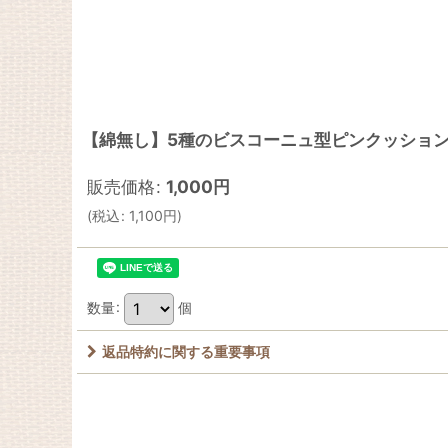
【綿無し】5種のビスコーニュ型ピンクッショ
販売価格
:
1,000
円
(
税込
:
1,100
円
)
数量
:
個
返品特約に関する重要事項