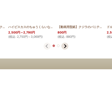
attern
モンステラのタウンバッグ(スクロールデザイン)
]
[
SCROLL_BAG_MON
ハイビスカスのちゅうくらいなキャラメルポーチ
]
[
HQKP_HIB
]
【動画用型紙】クジラのバニティポーチ
2,500
円
～2,790
円
800
円
2,
(
税込
:
2,750
円
～3,069
円
)
(
税込
:
880
円
)
(
税