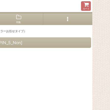
カート
特集
カラーお任せタイプ）
PIN_5_Non
]