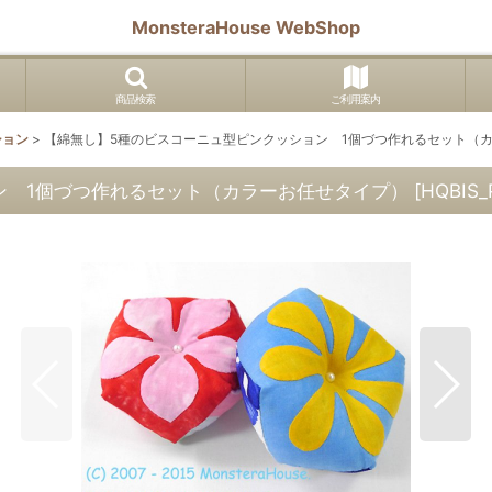
MonsteraHouse WebShop
商品検索
ご利用案内
ション
>
【綿無し】5種のビスコーニュ型ピンクッション 1個づつ作れるセット（
ン 1個づつ作れるセット（カラーお任せタイプ）
[
HQBIS_