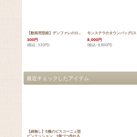
【動画用型紙】デンファレのロールペーパーカバー
[
ROLL_DEN_P
300
円
8,000
円
(
税込
:
330
円
)
(
税込
:
8,800
円
)
最近チェックしたアイテム
【綿無し】5種のビスコーニュ型
ピンクッション 1個づつ作れる