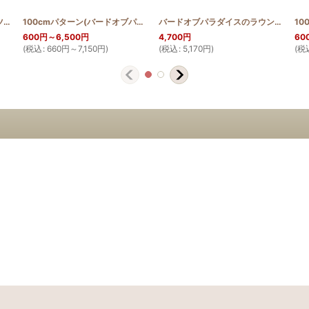
バードオブパラダイスのバケツトート
[
HQB_BTOTE_BIRD
]
100cmパターン(バードオブパラダイス)
[
PATTERN_T110_BIRD
]
バードオブパラダイスのラウンドバッグミニ
600
円
～6,500
円
4,700
円
60
(
税込
:
660
円
～7,150
円
)
(
税込
:
5,170
円
)
(
税