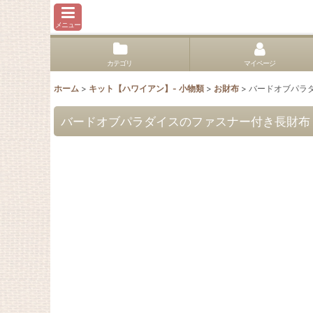
メニュー
カテゴリ
マイページ
ホーム
>
キット【ハワイアン】- 小物類
>
お財布
>
バードオブパラ
バードオブパラダイスのファスナー付き長財布