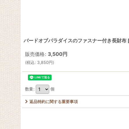
バードオブパラダイスのファスナー付き長財布
販売価格
:
3,500
円
(
税込
:
3,850
円
)
数量
:
個
返品特約に関する重要事項