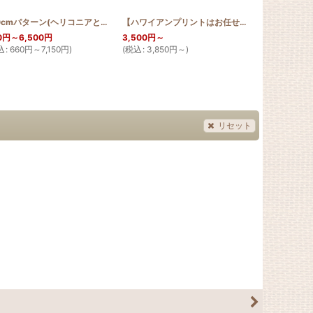
[
HQRMINI_BIRD
]
100cmパターン(ヘリコニアとバードオブパラダイス)
[
PATTERN_T110_HEL
【ハワイアンプリントはお任せ】お散歩 サコッシュ バードオブパラダイス
]
0
円
～6,500
円
3,500
円
～
400
円
～1,50
込
:
660
円
～7,150
円
)
(
税込
:
3,850
円
～
)
(
税込
:
440
円
リセット