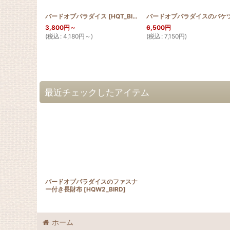
バードオブパラダイス
[
HQT_BIRD
]
3,800
円
～
6,500
円
(
税込
:
4,180
円
～
)
(
税込
:
7,150
円
)
最近チェックしたアイテム
バードオブパラダイスのファスナ
ー付き長財布
[
HQW2_BIRD
]
ホーム