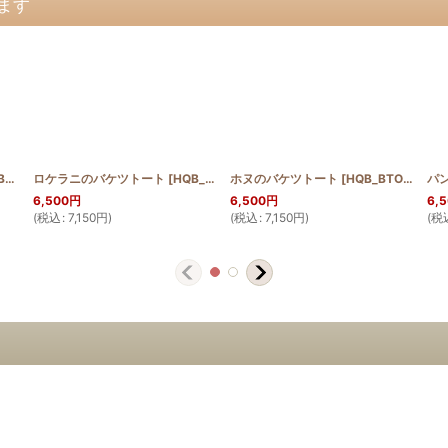
ます
EF
ロケラニのバケツトート
]
[
HQB_BTOTE_LO
ホヌのバケツトート
]
[
HQB_BTOTE_HONU
パ
6,500
円
6,500
円
6,
(
税込
:
7,150
円
)
(
税込
:
7,150
円
)
(
税