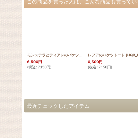
この商品を買った人は、こんな商品も買ってい
モンステラとティアレのバケツトート
レフアのバケツトート
[
HQB_BTOTE_MON_TIA
[
HQB_BTOTE_L
]
6,500
円
6,500
円
(
税込
:
7,150
円
)
(
税込
:
7,150
円
)
最近チェックしたアイテム