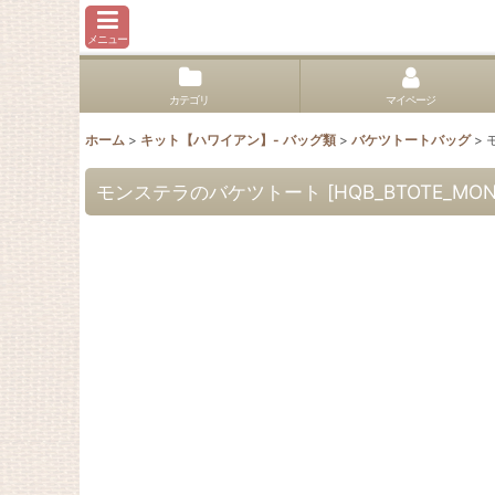
メニュー
カテゴリ
マイページ
ホーム
>
キット【ハワイアン】- バッグ類
>
バケツトートバッグ
>
モンステラのバケツトート
[
HQB_BTOTE_MO