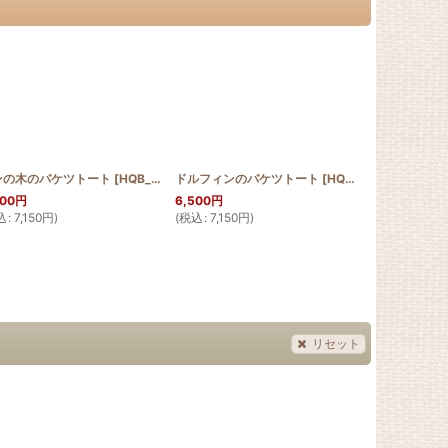
ンの木のバケツトート
]
[
HQB_BTOTE_ULU
ドルフィンのバケツトート
]
[
HQB_BTOTE_DOL
ハイビスカス
]
500
円
6,500
円
込
:
7,150
円
)
(
税込
:
7,150
円
)
6,500
円
(
税込
:
7,150
円
リセット