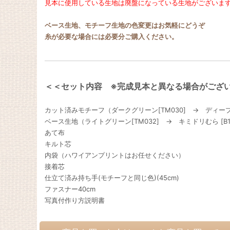
見本に使用している生地は廃盤になっている生地がございま
ベース生地、モチーフ生地の色変更はお気軽にどうぞ
糸が必要な場合には必要分ご購入ください。
＜＜セット内容 ※完成見本と異なる場合がござ
カット済みモチーフ（ダークグリーン[TM030] → ディープ
ベース生地（ライトグリーン[TM032] → キミドリむら [B
あて布
キルト芯
内袋（ハワイアンプリントはお任せください）
接着芯
仕立て済み持ち手(モチーフと同じ色)(45cm)
ファスナー40cm
写真付作り方説明書