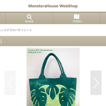
MonsteraHouse WebShop
商品検索
ご利用案内
モンステラのバケツトート
N
]