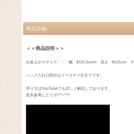
商品詳細
＜＜商品説明＞＞
出来上がりサイズ・・・幅：約31.5cmm 高さ：約25cm マ
バッグ入れ口部分はファスナー仕立てです。
作り方はYouTubeでも詳しく解説しております。
是非参考にどうぞ(*^-^*)