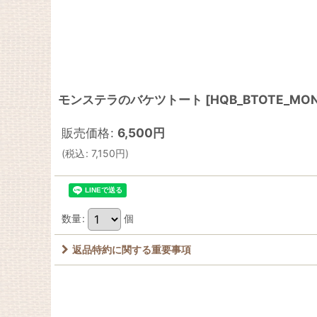
モンステラのバケツトート
[
HQB_BTOTE_MO
販売価格
:
6,500
円
(
税込
:
7,150
円
)
数量
:
個
返品特約に関する重要事項