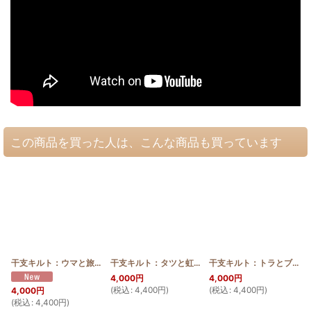
この商品を買った人は、こんな商品も買っています
干支キルト：ウマと旅人の木(種) ステンドグラスキルトタペストリー30_40
干支キルト：タツと虹 ステンドグラスキルトタペストリー30_40
干支キルト：トラとブーゲンビリア ステンドグラスキルトタペストリー30_40
[
4,000
円
4,000
円
(
税込
:
4,400
円
)
(
税込
:
4,400
円
)
(
4,000
円
(
税込
:
4,400
円
)