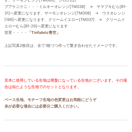
す、サーモンピンク[TM060]、シロ[722]
プアケニケニ・・・ミルキーオレンジ[TM038] → ヤマブキむら[B1-
31]へ変更になります、サーモンオレンジ[TM008] → ウスオレンジ
[166]へ変更になります、クリームイエロー[TM037] → クリームイ
エローむら[B1-29]へ変更になります
背景・・・・
「Tinfabric青空」
上記写真2枚目は、全て1枚づつ作って繋ぎ合わせたイメージです。
見本に使用している生地は廃盤になっている生地がございます。その場
合は似たような生地でのセットとなります。
ベース生地、モチーフ生地の色変更はお気軽にどうぞ
糸が必要な場合には必要分ご購入ください。