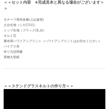
＜＜セット内容 ※完成見本と異なる場合がございます＞
＞
モチーフ用布各種(上記参照)
土台生地（シロ[722]）
トップ生地（ブラック[8_b]）
キルト芯
裏布用ハワイアンプリント（ハワイアンプリントはお任せください）
バイアス布
作り方説明書
実物大型紙
＜＜ステンドグラスキルトの作り方＞＞