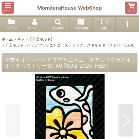
MonsteraHouse WebShop
メニュー
カート
カテゴリ
マイページ
商品検索
ご利用案内
特集
ホーム
>
キット【干支キルト】
>
干支キルト：ヘビとプアケニケニ ステンドグラスキルトタペストリー30_40
干支キルト：ヘビとプアケニケニ ステンドグラスキ
ルトタペストリー30_40
[
SGQ_2025_HEBI
]