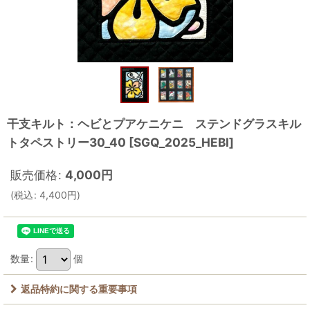
干支キルト：ヘビとプアケニケニ ステンドグラスキル
トタペストリー30_40
[
SGQ_2025_HEBI
]
販売価格
:
4,000
円
(
税込
:
4,400
円
)
数量
:
個
返品特約に関する重要事項