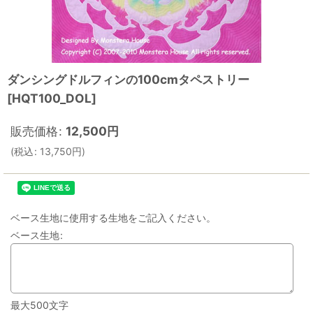
ダンシングドルフィンの100cmタペストリー
[
HQT100_DOL
]
販売価格
:
12,500
円
(
税込
:
13,750
円
)
ベース生地に使用する生地をご記入ください。
ベース生地
:
最大500文字