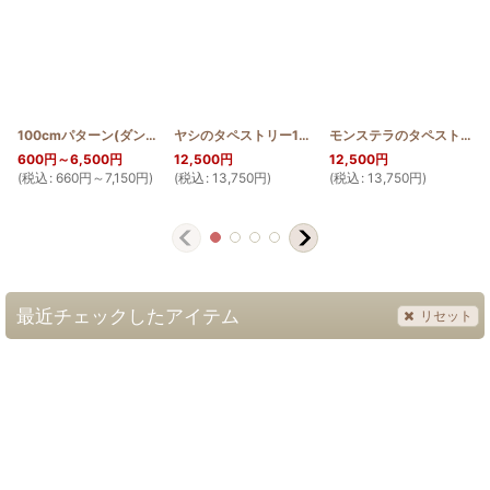
100cmパターン(ダンシングドルフィン)
[
PATTERN_T110_DDOL
ヤシのタペストリー100cm
[
HQT100_NIU
]
]
モンステラのタペストリー100cm
600
円
～6,500
円
12,500
円
12,500
円
(
税込
:
660
円
～7,150
円
)
(
税込
:
13,750
円
)
(
税込
:
13,750
円
)
(
最近チェックしたアイテム
リセット