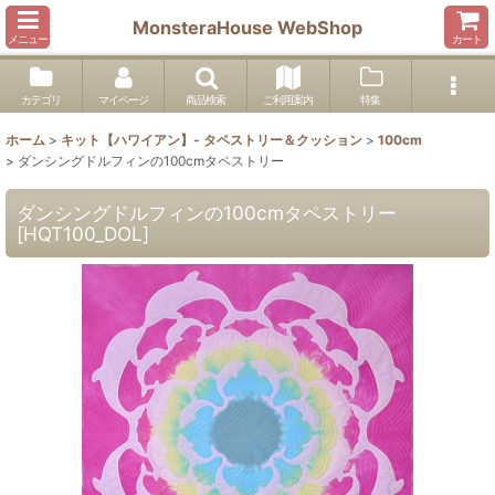
MonsteraHouse WebShop
メニュー
カート
カテゴリ
マイページ
商品検索
ご利用案内
特集
ホーム
>
キット【ハワイアン】- タペストリー＆クッション
>
100cm
>
ダンシングドルフィンの100cmタペストリー
ダンシングドルフィンの100cmタペストリー
[
HQT100_DOL
]