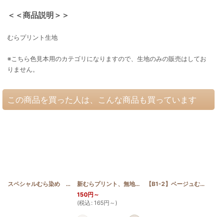
＜＜商品説明＞＞
むらプリント生地
※こちら色見本用のカテゴリになりますので、生地のみの販売はしてお
りません。
この商品を買った人は、こんな商品も買っています
スペシャルむら染め ディープブルー
[
SP_B
]
新むらプリント、無地、スペシャルむら染め 見本帳＋糸一覧表
【B1-2】ベージュむら
[
B1
150
円
～
(
税込
:
165
円
～
)