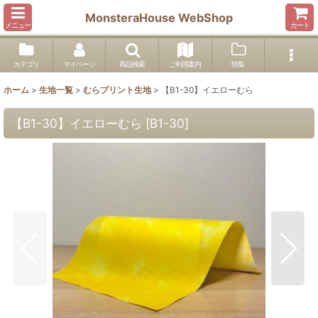
MonsteraHouse WebShop
メニュー
カート
カテゴリ
マイページ
商品検索
ご利用案内
特集
ホーム
>
生地一覧
>
むらプリント生地
>
【B1-30】イエローむら
【B1-30】イエローむら
[
B1-30
]