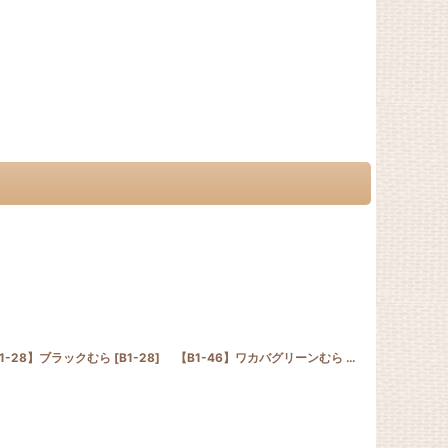
ROTH SAMPLE
1-28】ブラックむら
[
SP_J
]
]
[
B1-28
]
【B1-46】ワカバグリーンむら
[
B1-46
【B1-30】
]