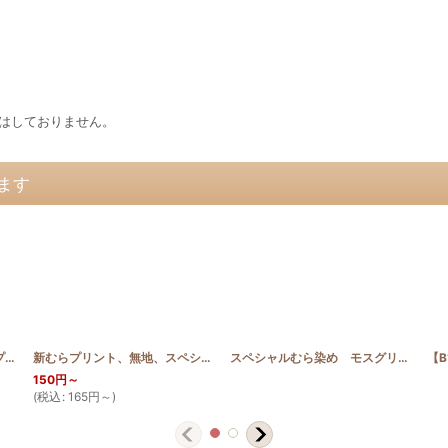
はしておりません。
ます
スペシャルむら染め ディープブルー
[
SP_B
]
新むらプリント、無地、スペシャルむら染め 見本帳＋糸一覧表
[
TM-CUTC
スペシャルむら染め モスグリーン＆ブラウン
【B
150
円
～
(
税込
:
165
円
～
)