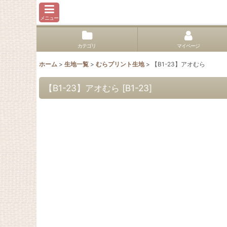
メニュー
カテゴリ
マイページ
ホーム
>
生地一覧
>
むらプリント生地
>
【B1-23】アオむら
【B1-23】アオむら
[
B1-23
]