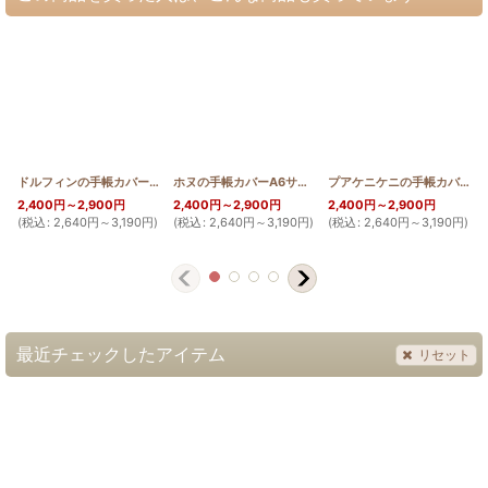
ドルフィンの手帳カバーA6サイズ
[
HQ_PB_DOL
]
ホヌの手帳カバーA6サイズ
[
HQ_PB_HONU
]
プアケニケニの手帳カバーA6サイズ
2,400
円
～2,900
円
2,400
円
～2,900
円
2,400
円
～2,900
円
(
税込
:
2,640
円
～3,190
円
)
(
税込
:
2,640
円
～3,190
円
)
(
税込
:
2,640
円
～3,190
円
)
(
最近チェックしたアイテム
リセット