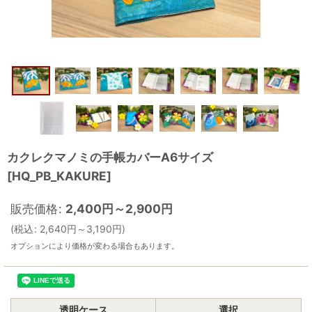
カクレクマノミの手帳カバーA6サイズ
[
HQ_PB_KAKURE
]
販売価格
:
2,400
円
～2,900
円
(
税込
:
2,640
円
～3,190
円
)
オプションにより価格が変わる場合もあります。
透明ケース
選択