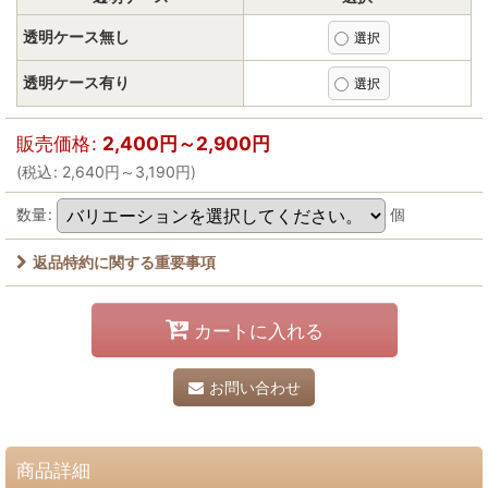
透明ケース無し
透明ケース有り
販売価格
:
2,400
円
～2,900
円
(
税込
:
2,640
円
～3,190
円
)
数量
:
個
返品特約に関する重要事項
カートに入れる
お問い合わせ
商品詳細