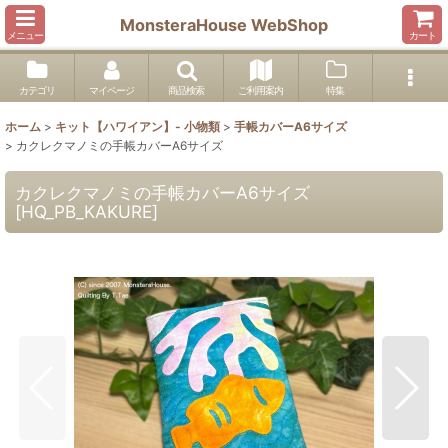
MonsteraHouse WebShop
メニュー
カート
カテゴリ
マイページ
商品検索
ご利用案内
特集
ホーム
>
キット【ハワイアン】- 小物類
>
手帳カバーA6サイズ
>
カクレクマノミの手帳カバーA6サイズ
カクレクマノミの手帳カバーA6サイズ
[
HQ_PB_KAKURE
]