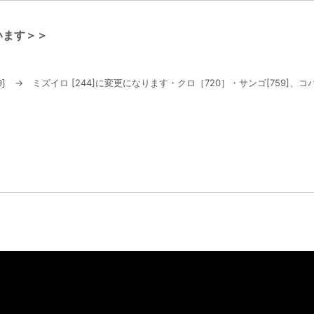
います＞＞
 → ミズイロ [244]に変更になります・クロ［720］・サンゴ[759]、コバ