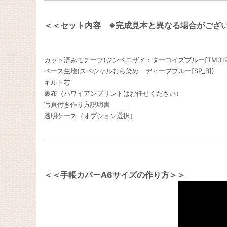
＜＜セット内容 ※完成見本と異なる場合がござ
カット済みモチーフ(ジンベエザメ：ターコイズブルー[TM019]
ベース生地(スペシャルむら染め ディープブルー[SP_B])
キルト芯
裏布（ハワイアンプリントはお任せください）
写真付き作り方説明書
透明ケース（オプション選択）
＜＜手帳カバーA6サイズの作り方＞＞