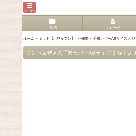
メニュー
カテゴリ
マイページ
ホーム
>
キット【ハワイアン】- 小物類
>
手帳カバーA6サイズ
>
ジ
ジンベエザメの手帳カバーA6サイズ
[
HQ_PB_J