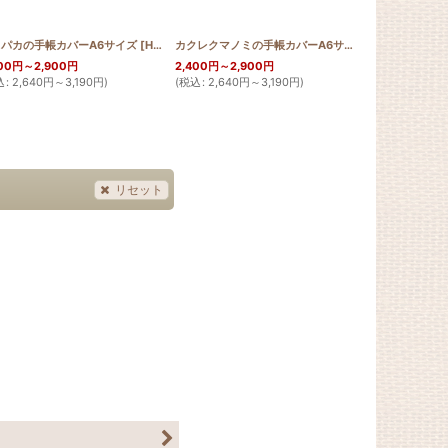
パカの手帳カバーA6サイズ
]
[
HQ_PB_NAU
]
カクレクマノミの手帳カバーA6サイズ
[
HQ_PB_KAKU
00
円
～2,900
円
2,400
円
～2,900
円
2,400
円
～2,9
込
:
2,640
円
～3,190
円
)
(
税込
:
2,640
円
～3,190
円
)
(
税込
:
2,640
円
リセット