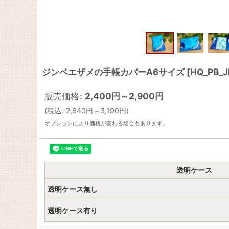
ジンベエザメの手帳カバーA6サイズ
[
HQ_PB_J
販売価格
:
2,400
円
～2,900
円
(
税込
:
2,640
円
～3,190
円
)
オプションにより価格が変わる場合もあります。
透明ケース
透明ケース無し
透明ケース有り