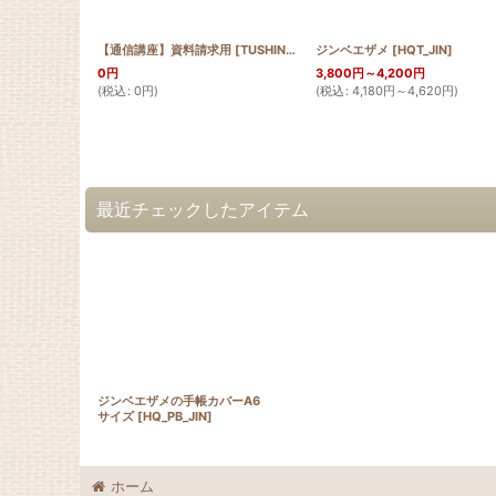
【通信講座】資料請求用
[
TUSHIN2024_Panf
ジンベエザメ
]
[
HQT_JIN
]
0
円
3,800
円
～4,200
円
(
税込
:
0
円
)
(
税込
:
4,180
円
～4,620
円
)
最近チェックしたアイテム
ジンベエザメの手帳カバーA6
サイズ
[
HQ_PB_JIN
]
ホーム