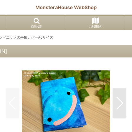
MonsteraHouse WebShop
商品検索
ご利用案内
ンベエザメの手帳カバーA6サイズ
IN
]