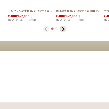
ドルフィンの手帳カバーA6サイズ
[
HQ_PB_DOL
ホヌの手帳カバーA6サイズ
]
[
HQ_PB_HONU
ナウ
2,400
円
～2,900
円
2,400
円
～2,900
円
2,4
(
税込
:
2,640
円
～3,190
円
)
(
税込
:
2,640
円
～3,190
円
)
(
税