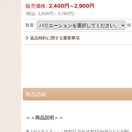
販売価格
:
2,400
円
～2,900
円
(
税込
:
2,640
円
～3,190
円
)
数量
:
個
返品特約に関する重要事項
商品詳細
＜＜商品説明＞＞
来上がりサイズ・・・W:約12.5cm H:約17cm(折りたたみ時)