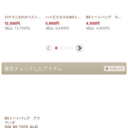
ロケラニ2のタペストリー100cm
[
HQT100_LOKE2
ハイビスカスのA4トート
]
[
HQB_TOTE_HIB
]
B5トートバッグ ロケラニ
12,500
円
5,900
円
4,500
円
(
税込
:
13,750
円
)
(
税込
:
6,490
円
)
(
税込
:
4,950
円
)
(
最近チェックしたアイテム
リセット
B5トートバッグ アラ
マンダ
[
HQ_B5_TOTE_ALA
]