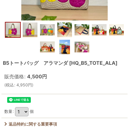
B5トートバッグ アラマンダ
[
HQ_B5_TOTE_ALA
]
販売価格
:
4,500
円
(
税込
:
4,950
円
)
数量
:
個
返品特約に関する重要事項