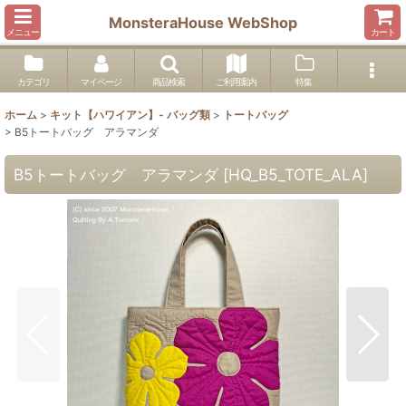
MonsteraHouse WebShop
メニュー
カート
カテゴリ
マイページ
商品検索
ご利用案内
特集
ホーム
>
キット【ハワイアン】- バッグ類
>
トートバッグ
>
B5トートバッグ アラマンダ
B5トートバッグ アラマンダ
[
HQ_B5_TOTE_ALA
]