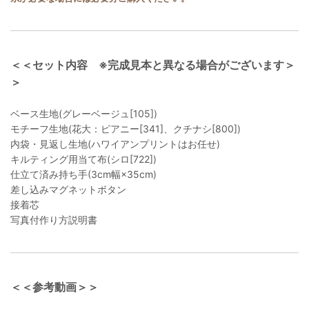
＜＜セット内容 ※完成見本と異なる場合がございます＞
＞
ベース生地(グレーベージュ[105])
モチーフ生地(花大：ピアニー[341]、クチナシ[800])
内袋・見返し生地(ハワイアンプリントはお任せ)
キルティング用当て布(シロ[722])
仕立て済み持ち手(3cm幅×35cm)
差し込みマグネットボタン
接着芯
写真付作り方説明書
＜＜参考動画＞＞