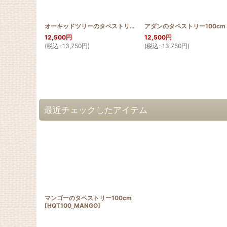
オーキッドツリーのタペストリー100cm
アダンのタペストリー100cm
[
HQT100_ORCH
]
12,500
円
12,500
円
(
税込
:
13,750
円
)
(
税込
:
13,750
円
)
最近チェックしたアイテム
マンゴーのタペストリー100cm
[
HQT100_MANGO
]