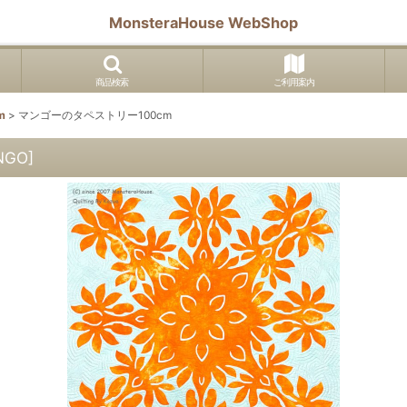
MonsteraHouse WebShop
商品検索
ご利用案内
m
>
マンゴーのタペストリー100cm
NGO
]