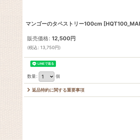
マンゴーのタペストリー100cm
[
HQT100_MA
販売価格
:
12,500
円
(
税込
:
13,750
円
)
数量
:
個
返品特約に関する重要事項