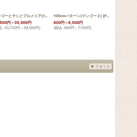
[
METTLER1171
]
マンゴーとヤシとプルメリアのタペストリー150cm×200cm
100cmパターン(マンゴー２)
[
MANGO_150_200
[
PATTERN_T110_MANGO2
ヤシのタペスト
]
,500
円
～35,000
円
600
円
～6,500
円
12,500
円
込
:
35,750
円
～38,500
円
)
(
税込
:
660
円
～7,150
円
)
(
税込
:
13,750
リセット