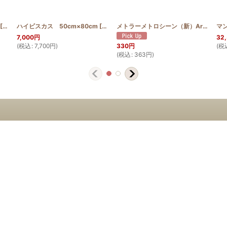
[
HQT100_ADAN
ハイビスカス 50cm×80cm
]
[
HQT50_80_HIB
]
メトラーメトロシーン（新）Art9171 100m
7,000
円
32
(
税込
:
7,700
円
)
(
税
330
円
(
税込
:
363
円
)