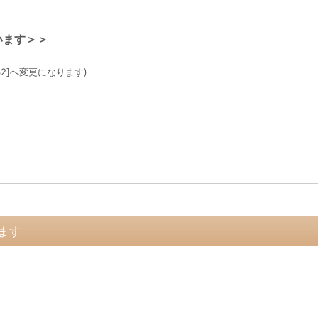
います＞＞
32]へ変更になります)
ます