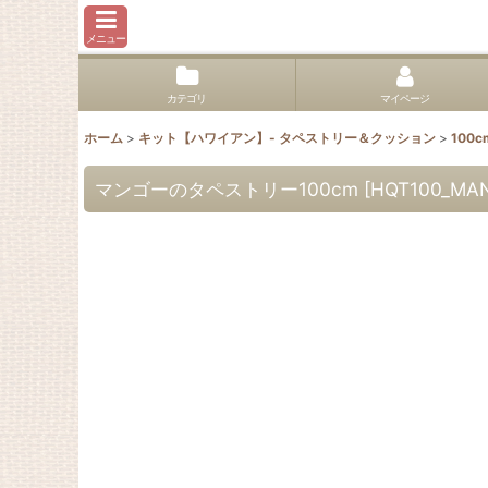
メニュー
カテゴリ
マイページ
ホーム
>
キット【ハワイアン】- タペストリー＆クッション
>
100c
マンゴーのタペストリー100cm
[
HQT100_MA