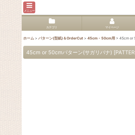
メニュー
カテゴリ
マイページ
ホーム
>
パターン(型紙)＆OrderCut
>
45cm - 50cm用
>
45cm o
45cm or 50cmパターン(サガリバナ)
[
PATTER