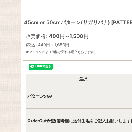
45cm or 50cmパターン(サガリバナ)
[
PATTE
販売価格
:
400
円
～1,500
円
(
税込
:
440
円
～1,650
円
)
オプションにより価格が変わる場合もあります。
選択
パターンのみ
OrderCut希望(備考欄に送付生地をご記入お願いします