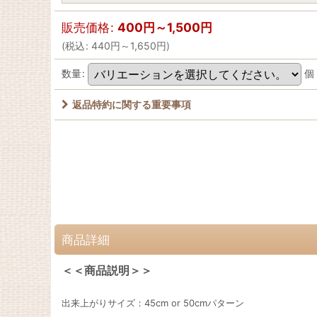
販売価格
:
400
円
～1,500
円
(
税込
:
440
円
～1,650
円
)
数量
:
個
返品特約に関する重要事項
商品詳細
＜＜商品説明＞＞
出来上がりサイズ：45cm or 50cmパターン