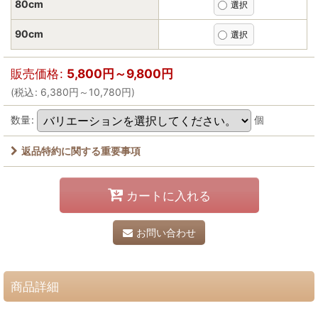
80cm
90cm
販売価格
:
5,800
円
～9,800
円
(
税込
:
6,380
円
～10,780
円
)
数量
:
個
返品特約に関する重要事項
カートに入れる
お問い合わせ
商品詳細