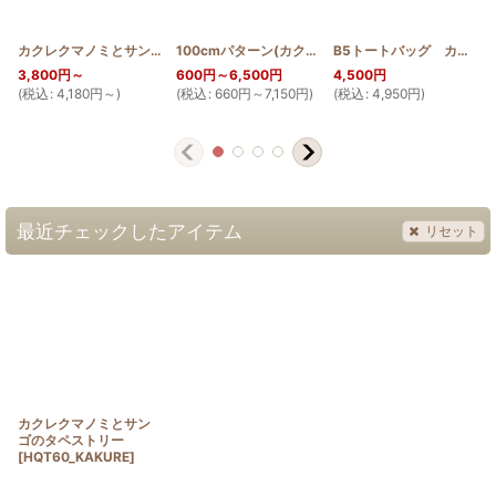
カクレクマノミとサンゴ
[
HQT_KAKURE
]
100cmパターン(カクレクマノミとサンゴ)
[
PATTERN
B5トートバッグ カクレクマノミとサンゴ
3,800
円
～
600
円
～6,500
円
4,500
円
(
税込
:
4,180
円
～
)
(
税込
:
660
円
～7,150
円
)
(
税込
:
4,950
円
)
(
最近チェックしたアイテム
リセット
カクレクマノミとサン
ゴのタペストリー
[
HQT60_KAKURE
]