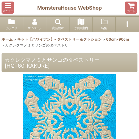
MonsteraHouse WebShop
メニュー
カート
カテゴリ
マイページ
商品検索
ご利用案内
特集
ホーム
>
キット【ハワイアン】- タペストリー＆クッション
>
60cm-90cm
>
カクレクマノミとサンゴのタペストリー
カクレクマノミとサンゴのタペストリー
[
HQT60_KAKURE
]