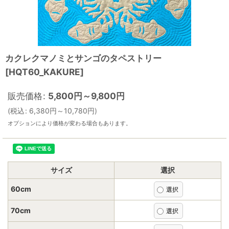
カクレクマノミとサンゴのタペストリー
[
HQT60_KAKURE
]
販売価格
:
5,800
円
～9,800
円
(
税込
:
6,380
円
～10,780
円
)
オプションにより価格が変わる場合もあります。
サイズ
選択
60cm
70cm