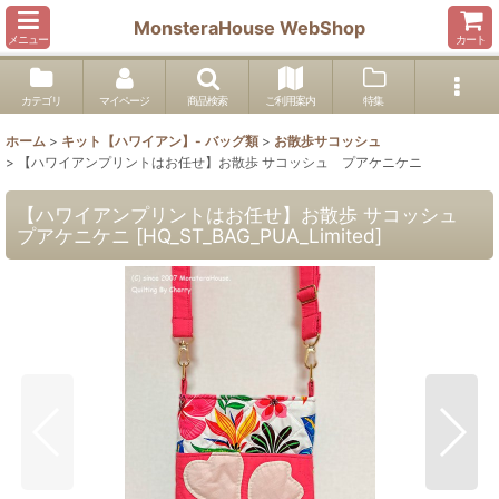
MonsteraHouse WebShop
メニュー
カート
カテゴリ
マイページ
商品検索
ご利用案内
特集
ホーム
>
キット【ハワイアン】- バッグ類
>
お散歩サコッシュ
>
【ハワイアンプリントはお任せ】お散歩 サコッシュ プアケニケニ
【ハワイアンプリントはお任せ】お散歩 サコッシュ
プアケニケニ
[
HQ_ST_BAG_PUA_Limited
]