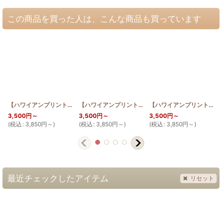
この商品を買った人は、こんな商品も買っています
【ハワイアンプリントはお任せ】お散歩 サコッシュ ティアレ
【ハワイアンプリントはお任せ】お散歩 サコッシュ ホヌ
[
HQ_ST_BAG_TI
【ハワイアンプリントはお任せ】お散歩 サコッシュ レフア
3,500
円
～
3,500
円
～
3,500
円
～
(
税込
:
3,850
円
～
)
(
税込
:
3,850
円
～
)
(
税込
:
3,850
円
～
)
(
最近チェックしたアイテム
リセット