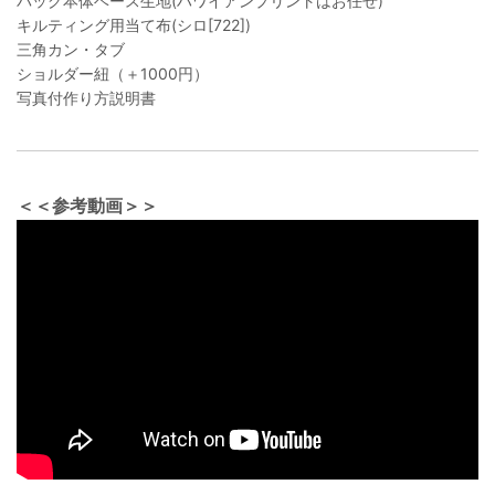
バッグ本体ベース生地(ハワイアンプリントはお任せ)
キルティング用当て布(シロ[722])
三角カン・タブ
ショルダー紐（＋1000円）
写真付作り方説明書
＜＜参考動画＞＞