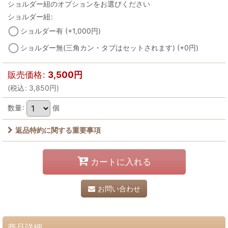
ショルダー紐のオプションをお選びください
ショルダー紐
:
ショルダー有
(+1,000
円
)
ショルダー無(三角カン・タブはセットされます)
(+0
円
)
販売価格
:
3,500
円
(
税込
:
3,850
円
)
数量
:
個
返品特約に関する重要事項
カートに入れる
お問い合わせ
商品詳細