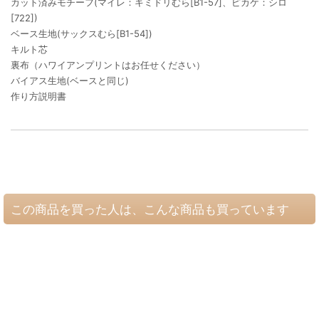
カット済みモチーフ(マイレ：キミドリむら[B1-57]、ピカケ：シロ
[722])
ベース生地(サックスむら[B1-54])
キルト芯
裏布（ハワイアンプリントはお任せください）
バイアス生地(ベースと同じ)
作り方説明書
この商品を買った人は、こんな商品も買っています