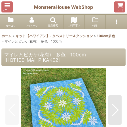
MonsteraHouse WebShop
メニュー
カート
カテゴリ
マイページ
商品検索
ご利用案内
特集
ホーム
>
キット【ハワイアン】- タペストリー＆クッション
>
100cm多色
>
マイレとピカケ(花有) 多色 100cm
マイレとピカケ(花有) 多色 100cm
[
HQT100_MAI_PIKAKE2
]