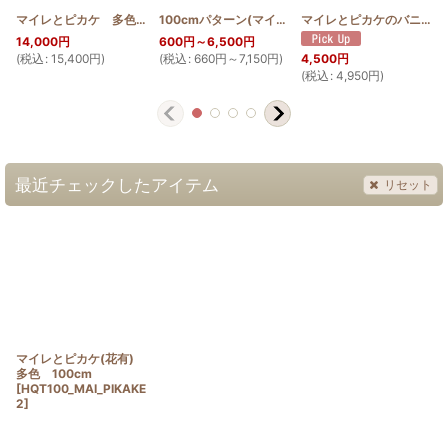
マイレとピカケ 多色 100cm
[
HQT100_MAI
]
100cmパターン(マイレとピカケ)
[
PATTERN_T110_
マイレとピカケのバニティポーチ
14,000
円
600
円
～6,500
円
(
税込
:
15,400
円
)
(
税込
:
660
円
～7,150
円
)
(
4,500
円
(
税込
:
4,950
円
)
最近チェックしたアイテム
リセット
マイレとピカケ(花有)
多色 100cm
[
HQT100_MAI_PIKAKE
2
]