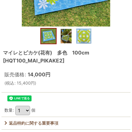
マイレとピカケ(花有) 多色 100cm
[
HQT100_MAI_PIKAKE2
]
販売価格
:
14,000
円
(
税込
:
15,400
円
)
数量
:
個
返品特約に関する重要事項