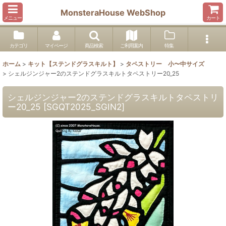
MonsteraHouse WebShop
メニュー
カート
カテゴリ
マイページ
商品検索
ご利用案内
特集
ホーム
>
キット【ステンドグラスキルト】
>
タペストリー 小〜中サイズ
>
シェルジンジャー2のステンドグラスキルトタペストリー20_25
シェルジンジャー2のステンドグラスキルトタペストリ
ー20_25
[
SGQT2025_SGIN2
]