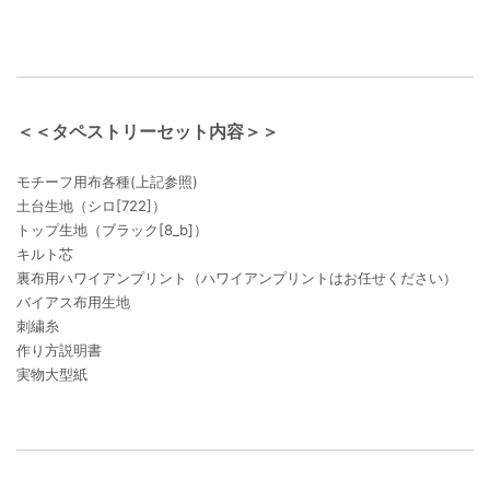
＜＜タペストリーセット内容＞＞
モチーフ用布各種(上記参照)
土台生地（シロ[722]）
トップ生地（ブラック[8_b]）
キルト芯
裏布用ハワイアンプリント（ハワイアンプリントはお任せください）
バイアス布用生地
刺繍糸
作り方説明書
実物大型紙