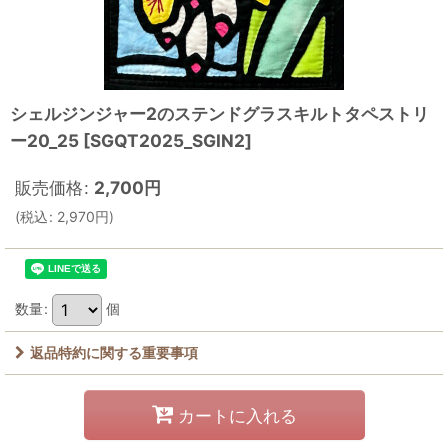
シェルジンジャー2のステンドグラスキルトタペストリ
ー20_25
[
SGQT2025_SGIN2
]
販売価格
:
2,700
円
(
税込
:
2,970
円
)
数量
:
個
返品特約に関する重要事項
カートに入れる