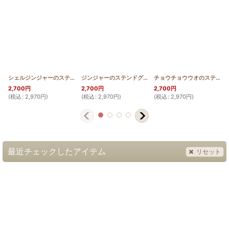
シェルジンジャーのステンドグラスキルトタペストリー20_25
ジンジャーのステンドグラスキルトタペストリー20_25
[
SGQT2025_SGIN
チョウチョウウオのステンドグラスキルトタペストリー20_25
]
[
2,700
円
2,700
円
2,700
円
(
税込
:
2,970
円
)
(
税込
:
2,970
円
)
(
税込
:
2,970
円
)
(
最近チェックしたアイテム
リセット