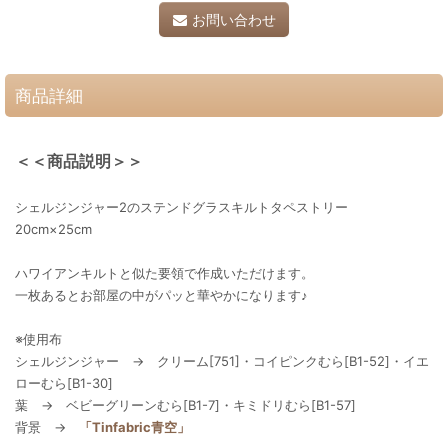
お問い合わせ
商品詳細
＜＜商品説明＞＞
シェルジンジャー2のステンドグラスキルトタペストリー
20cm×25cm
ハワイアンキルトと似た要領で作成いただけます。
一枚あるとお部屋の中がパッと華やかになります♪
※使用布
シェルジンジャー → クリーム[751]・コイピンクむら[B1-52]・イエ
ローむら[B1-30]
葉 → ベビーグリーンむら[B1-7]・キミドリむら[B1-57]
背景 →
「Tinfabric青空」