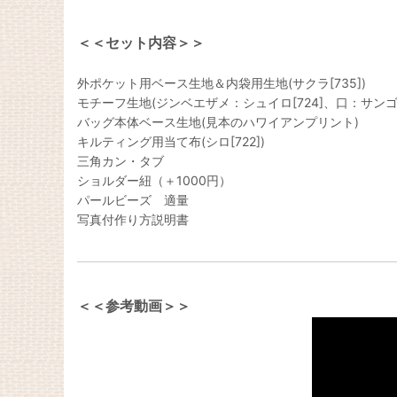
＜＜セット内容＞＞
外ポケット用ベース生地＆内袋用生地(サクラ[735])
モチーフ生地(ジンベエザメ：シュイロ[724]、口：サンゴ[7
バッグ本体ベース生地(見本のハワイアンプリント)
キルティング用当て布(シロ[722])
三角カン・タブ
ショルダー紐（＋1000円）
パールビーズ 適量
写真付作り方説明書
＜＜参考動画＞＞