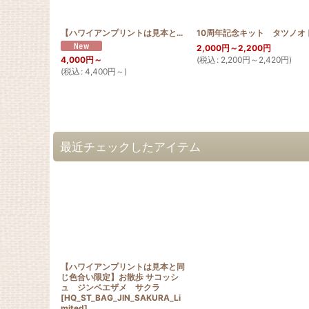
【ハワイアンプリントは見本と同じ色合い限定】お散歩 サコッシュ ジンベエザメ グンジョ
2,000
円
～2,200
円
(
税込
:
2,200
円
～2,420
円
)
4,000
円
～
(
税込
:
4,400
円
～
)
最近チェックしたアイテム
【ハワイアンプリントは見本と同
じ色合い限定】お散歩 サコッシ
ュ ジンベエザメ サクラ
[
HQ_ST_BAG_JIN_SAKURA_Li
mited
]