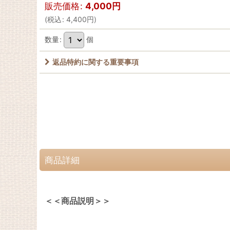
販売価格
:
4,000
円
(
税込
:
4,400
円
)
数量
:
個
返品特約に関する重要事項
商品詳細
＜＜商品説明＞＞