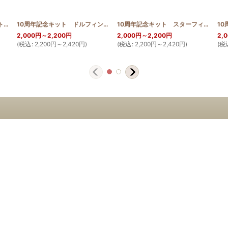
10周年記念キット タツノオトシゴ 30cm
[
10th_seahorse
[
HQ_ST_BAG_JIN_GUNJYO_Limited
]
10周年記念キット ドルフィン 30cm
[
10th_dol
]
]
10周年記念キット スターフィッシュ 30cm
2,000
円
～2,200
円
2,000
円
～2,200
円
2,
(
税込
:
2,200
円
～2,420
円
)
(
税込
:
2,200
円
～2,420
円
)
(
税