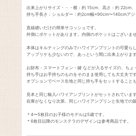
出来上がりサイズ・・・横：約 15cm、高さ：約 22cm、 
持ち手長さ：ショルダー：約2cm幅×90cm〜140cmア
直線縫いだけの簡単サコッシュです。
外側にポケットがあります。内側のポケットはございま
本体はキルティングのみでハワイアンプリントの可愛ら
アップリケも少ないので、あっという間に出来上がります
お財布・スマートフォン・鍵 などが入るサイズの、ちょ
持ち手はお手持ちのものをそのまま使用しても大丈夫で
オプションでベース生地と同じ持ち手をセットすること
見本と同じ輸入ハワイアンプリントがセットされていま
在庫がなくなり次第、同じハワイアンプリンと生地での
＊4〜5枚目のお子様のモデルは5歳です。
＊6枚目以降のモンステラのデザインは参考商品です。