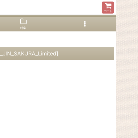
カート
特集
_JIN_SAKURA_Limited
]