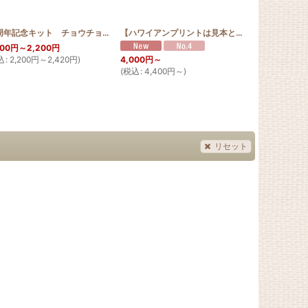
[
10th_starfish
]
10周年記念キット チョウチョウウオ 30cm
[
10th_tobi
]
【ハワイアンプリントは見本と同じ色合い限定】お散歩 サコッシュ ジンベエザメ ミズイロむら
000
円
～2,200
円
2,450
円
込
:
2,200
円
～2,420
円
)
(
税込
:
2,695
4,000
円
～
希望小売価格
:
(
税込
:
4,400
円
～
)
リセット