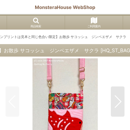
MonsteraHouse WebShop
商品検索
ご利用案内
ンプリントは見本と同じ色合い限定】お散歩 サコッシュ ジンベエザメ サクラ
】お散歩 サコッシュ ジンベエザメ サクラ
[
HQ_ST_BAG