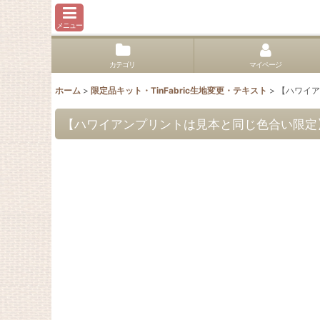
メニュー
カテゴリ
マイページ
ホーム
>
限定品キット・TinFabric生地変更・テキスト
>
【ハワイア
【ハワイアンプリントは見本と同じ色合い限定