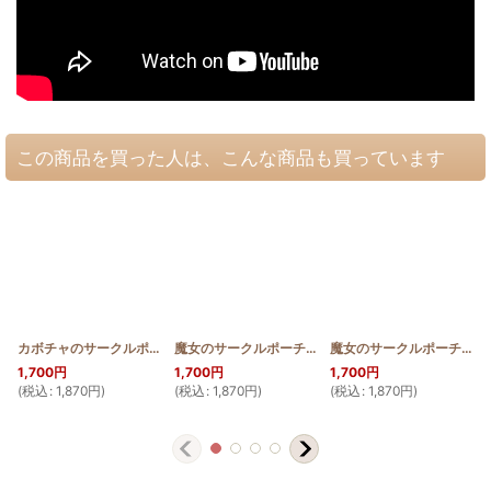
この商品を買った人は、こんな商品も買っています
カボチャのサークルポーチ ベース：アヤメむら
魔女のサークルポーチ ベース：ミカンむら
[
HWQ_CIRCLE_PO_PUM
[
HWQ_C
魔女のサークルポーチ ベース：アヤメむら
]
1,700
円
1,700
円
1,700
円
(
税込
:
1,870
円
)
(
税込
:
1,870
円
)
(
税込
:
1,870
円
)