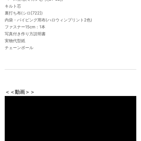
キルト芯
裏打ち布(シロ[722])
内袋・パイピング用布(ハロウィンプリント2色)
ファスナー15cm：1本
写真付き作り方説明書
実物代型紙
チェーンボール
＜＜動画＞＞