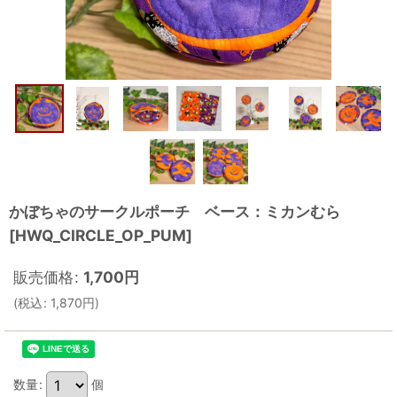
かぼちゃのサークルポーチ ベース：ミカンむら
[
HWQ_CIRCLE_OP_PUM
]
販売価格
:
1,700
円
(
税込
:
1,870
円
)
数量
:
個