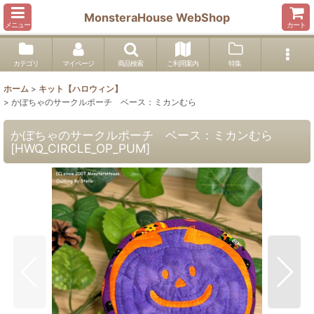
MonsteraHouse WebShop
メニュー
カート
カテゴリ
マイページ
商品検索
ご利用案内
特集
ホーム
>
キット【ハロウィン】
>
かぼちゃのサークルポーチ ベース：ミカンむら
かぼちゃのサークルポーチ ベース：ミカンむら
[
HWQ_CIRCLE_OP_PUM
]