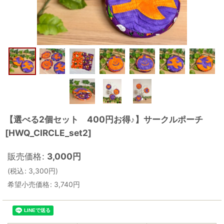
【選べる2個セット 400円お得♪】サークルポーチ
[
HWQ_CIRCLE_set2
]
販売価格
:
3,000
円
(
税込
:
3,300
円
)
希望小売価格
:
3,740
円