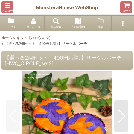
MonsteraHouse WebShop
メニュー
カート
カテゴリ
マイページ
商品検索
ご利用案内
特集
ホーム
>
キット【ハロウィン】
>
【選べる2個セット 400円お得♪】サークルポーチ
【選べる2個セット 400円お得♪】サークルポーチ
[
HWQ_CIRCLE_set2
]