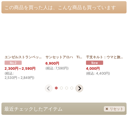
この商品を買った人は、こんな商品も買っています
エンゼルストランペットのラウンドポーチ
[
HQP_M_ANG
サンセットアロハ TinFabric 夕焼け
]
[
SunSetAloha_
干支キルト：ウマと旅人の木(種) ステンドグラスキルトタペストリー30_40
6,900
円
(
税込
:
7,590
円
)
(
2,300
円
～2,590
円
4,000
円
(
税込
:
(
税込
:
4,400
円
)
2,530
円
～2,849
円
)
最近チェックしたアイテム
リセット