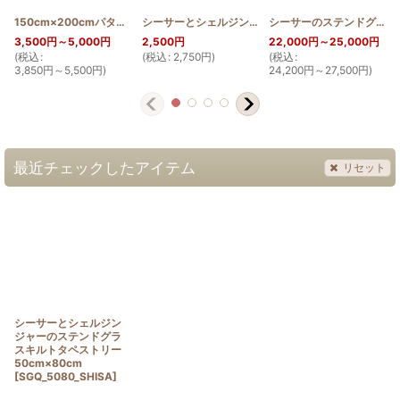
150cm×200cmパターン(ホンコンオーキッドとバードオブパラダイス)
シーサーとシェルジンジャーのステンドグラスキルトタペストリー50cm×80cm Pattern
[
PATT
シーサーのステンドグラスキルトタペストリー110cm
3,500
円
～5,000
円
2,500
円
22,000
円
～25,000
円
(
税込
:
(
税込
:
2,750
円
)
(
税込
:
(
3,850
円
～5,500
円
)
24,200
円
～27,500
円
)
最近チェックしたアイテム
リセット
シーサーとシェルジン
ジャーのステンドグラ
スキルトタペストリー
50cm×80cm
[
SGQ_5080_SHISA
]