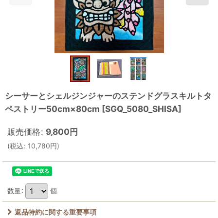
シーサーとシェルジンジャーのステンドグラスキルトタ
ペストリー50cm×80cm
[
SGQ_5080_SHISA
]
販売価格
:
9,800
円
(
税込
:
10,780
円
)
数量
:
個
返品特約に関する重要事項