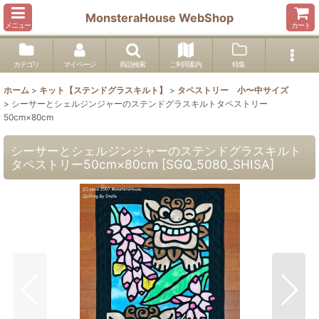
MonsteraHouse WebShop
メニュー
カート
カテゴリ
マイページ
商品検索
ご利用案内
特集
ホーム
>
キット【ステンドグラスキルト】
>
タペストリー 小〜中サイズ
>
シーサーとシェルジンジャーのステンドグラスキルトタペストリー
50cm×80cm
シーサーとシェルジンジャーのステンドグラスキルト
タペストリー50cm×80cm
[
SGQ_5080_SHISA
]