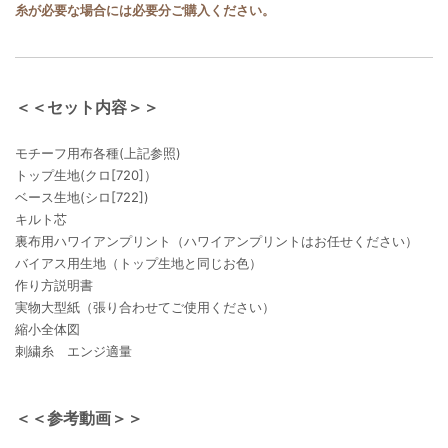
糸が必要な場合には必要分ご購入ください。
＜＜セット内容＞＞
モチーフ用布各種(上記参照)
トップ生地(クロ[720]）
ベース生地(シロ[722])
キルト芯
裏布用ハワイアンプリント（ハワイアンプリントはお任せください）
バイアス用生地（トップ生地と同じお色）
作り方説明書
実物大型紙（張り合わせてご使用ください）
縮小全体図
刺繍糸 エンジ適量
＜＜参考動画＞＞