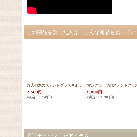
この商品を買った人は、こんな商品も買ってい
旅人の木のステンドグラスキルトタペストリー50cm×80cm Pattern
2,500
円
9,800
円
(
税込
:
2,750
円
)
(
税込
:
10,780
円
)
最近チェックしたアイテム