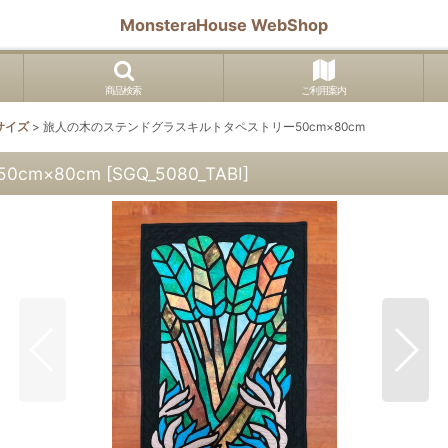
MonsteraHouse WebShop
商品検索
ご利用案内
サイズ
>
旅人の木のステンドグラスキルトタペストリー50cm×80cm
cm×80cm
[
SGQ_5080_TABI
]