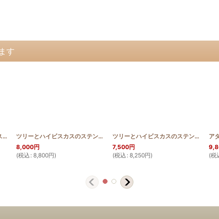
ます
マングローブのステンドグラスキルトタペストリー50cm×80cm
[
SGQ_5080_TABI_Pattern
]
[
SGQ_5080_MANG
ツリーとハイビスカスのステンドグラスキルトタペストリー 50cm×80cm
]
ツリーとハイビスカスのステンドグラスキルトタペストリー 50cm×80cm
8,000
円
7,500
円
9,
(
税込
:
8,800
円
)
(
税込
:
8,250
円
)
(
税