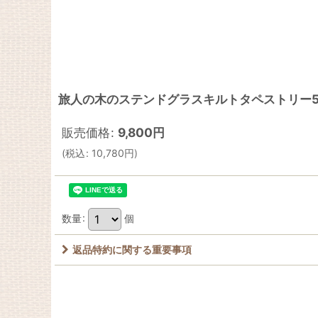
旅人の木のステンドグラスキルトタペストリー50
販売価格
:
9,800
円
(
税込
:
10,780
円
)
数量
:
個
返品特約に関する重要事項