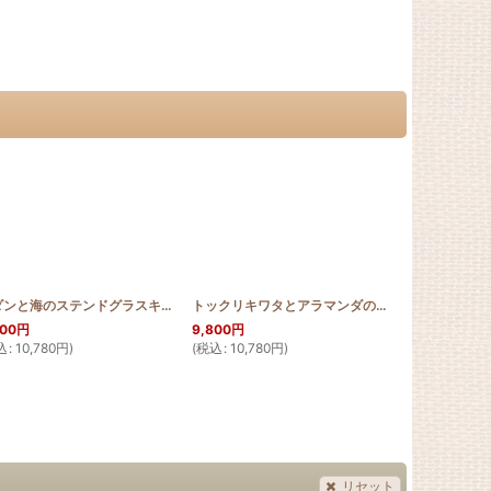
[
Xmas_2013_s
]
アダンと海のステンドグラスキルトタペストリー50cm×80cm
[
Xmas_2013_s
]
[
SGQ_5080_ADAN
トックリキワタとアラマンダのステンドグラスキルトタペストリー50cm×80cm
]
800
円
9,800
円
9,800
円
込
:
10,780
円
)
(
税込
:
10,780
円
)
(
税込
:
10,780
リセット