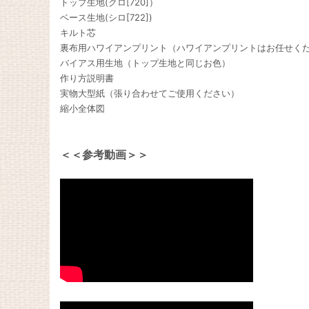
トップ生地(クロ[720]）
ベース生地(シロ[722])
キルト芯
裏布用ハワイアンプリント（ハワイアンプリントはお任せく
バイアス用生地（トップ生地と同じお色）
作り方説明書
実物大型紙（張り合わせてご使用ください）
縮小全体図
＜＜参考動画＞＞