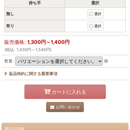
持ち手
選択
無し
有り
販売価格
:
1,300
円
～1,400
円
(
税込
:
1,430
円
～1,540
円
)
数量
:
個
返品特約に関する重要事項
カートに入れる
お問い合わせ
商品詳細