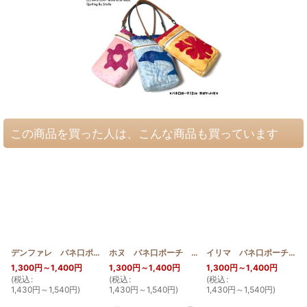
この商品を買った人は、こんな商品も買っています
デンファレ バネ口ポーチ 10cm
[
HQBMP10_DEN
ホヌ バネ口ポーチ 10cm
]
[
HQBMP10_HONU
]
イリマ バネ口ポーチ 10cm
1,300
円
～1,400
円
1,300
円
～1,400
円
1,300
円
～1,400
円
(
税込
:
(
税込
:
(
税込
:
(
1,430
円
～1,540
円
)
1,430
円
～1,540
円
)
1,430
円
～1,540
円
)