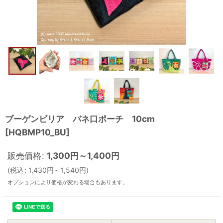
ブーゲンビリア バネ口ポーチ 10cm
[
HQBMP10_BU
]
販売価格
:
1,300
円
～1,400
円
(
税込
:
1,430
円
～1,540
円
)
オプションにより価格が変わる場合もあります。