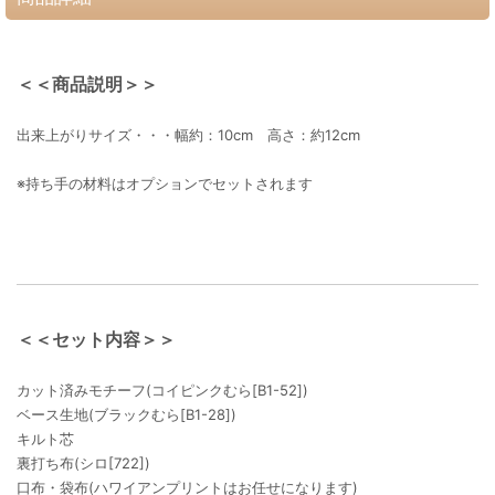
＜＜商品説明＞＞
出来上がりサイズ・・・幅約：10cm 高さ：約12cm
※持ち手の材料はオプションでセットされます
＜＜セット内容＞＞
カット済みモチーフ(コイピンクむら[B1-52])
ベース生地(ブラックむら[B1-28])
キルト芯
裏打ち布(シロ[722])
口布・袋布(ハワイアンプリントはお任せになります)