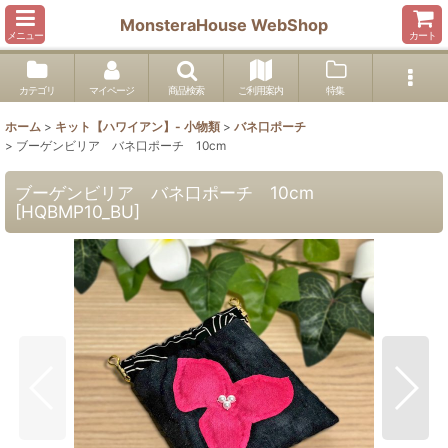
MonsteraHouse WebShop
メニュー
カート
カテゴリ
マイページ
商品検索
ご利用案内
特集
ホーム
>
キット【ハワイアン】- 小物類
>
バネ口ポーチ
>
ブーゲンビリア バネ口ポーチ 10cm
ブーゲンビリア バネ口ポーチ 10cm
[
HQBMP10_BU
]