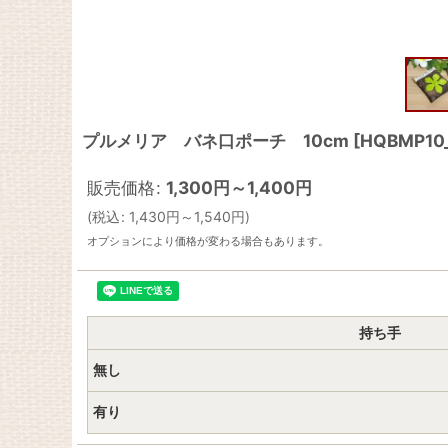
プルメリア バネ口ポーチ 10cm
[
HQBMP10
販売価格
:
1,300
円
～1,400
円
(
税込
:
1,430
円
～1,540
円
)
オプションにより価格が変わる場合もあります。
持ち手
無し
有り