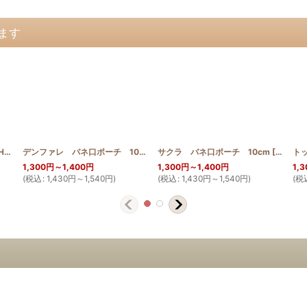
ます
P10_HONU
]
]
デンファレ バネ口ポーチ 10cm
[
HQBMP10_DEN
サクラ バネ口ポーチ 10cm
]
[
HQBMP
1,300
円
～1,400
円
1,300
円
～1,400
円
1,3
(
税込
:
1,430
円
～1,540
円
)
(
税込
:
1,430
円
～1,540
円
)
(
税