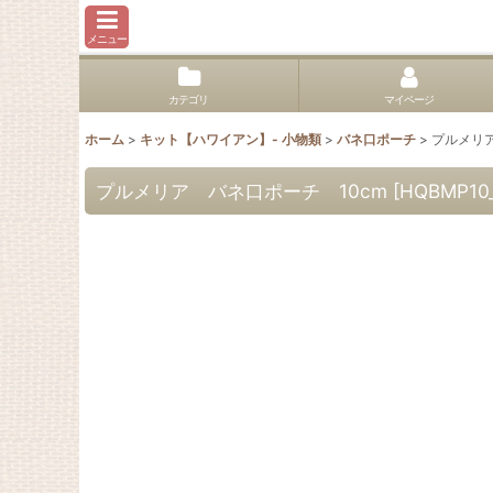
メニュー
カテゴリ
マイページ
ホーム
>
キット【ハワイアン】- 小物類
>
バネ口ポーチ
>
プルメリア
プルメリア バネ口ポーチ 10cm
[
HQBMP10