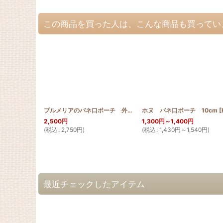
この商品を買った人は、こんな商品も買ってい
プルメリアのバネ口ポーチ 外ポケット付 12cm
ホヌ バネ口ポーチ 10cm
[
HQB12P_PUL
[
HQBM
2,500
円
1,300
円
～1,400
円
(
税込
:
2,750
円
)
(
税込
:
1,430
円
～1,540
円
)
最近チェックしたアイテム