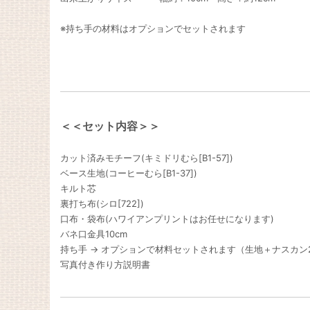
※持ち手の材料はオプションでセットされます
＜＜セット内容＞＞
カット済みモチーフ(キミドリむら[B1-57])
ベース生地(コーヒーむら[B1-37])
キルト芯
裏打ち布(シロ[722])
口布・袋布(ハワイアンプリントはお任せになります)
バネ口金具10cm
持ち手 → オプションで材料セットされます（生地＋ナスカン
写真付き作り方説明書