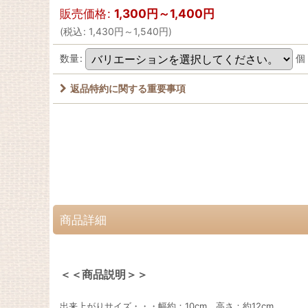
販売価格
:
1,300
円
～1,400
円
(
税込
:
1,430
円
～1,540
円
)
数量
:
個
返品特約に関する重要事項
商品詳細
＜＜商品説明＞＞
出来上がりサイズ・・・幅約：10cm 高さ：約12cm