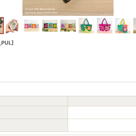
_PUL
]