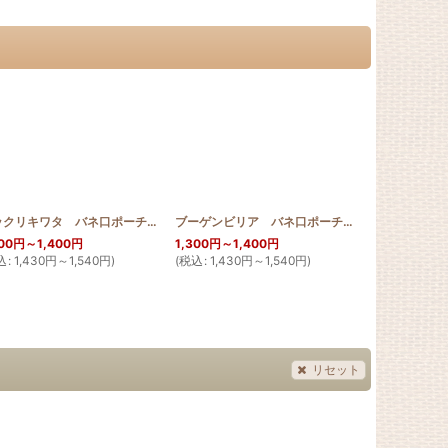
10_SAKURA
]
トックリキワタ バネ口ポーチ 10cm
[
HQBMP10_KIWATA
]
ブーゲンビリア バネ口ポーチ 10cm
[
HQBMP1
00
円
～1,400
円
1,300
円
～1,400
円
1,300
円
～1,
込
:
1,430
円
～1,540
円
)
(
税込
:
1,430
円
～1,540
円
)
(
税込
:
1,430
リセット