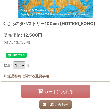
くじらのタペストリー100cm
[
HQT100_KOHO
]
販売価格
:
12,500
円
(
税込
:
13,750
円
)
数量
:
個
返品特約に関する重要事項
カートに入れる
お問い合わせ