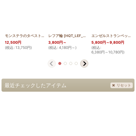
モンステラのタペストリー100cm
レフア輪
[
HQT100_MON
[
HQT_LEF_W
]
]
エンゼルストランペットのタペストリー
12,500
円
3,800
円
～
5,800
円
～9,800
円
(
税込
:
13,750
円
)
(
税込
:
4,180
円
～
)
(
税込
:
(
6,380
円
～10,780
円
)
最近チェックしたアイテム
リセット