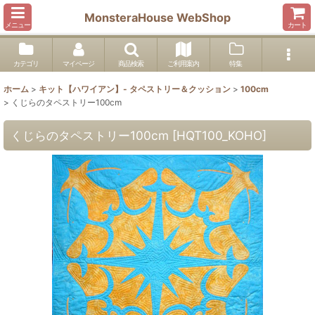
MonsteraHouse WebShop
メニュー
カート
カテゴリ
マイページ
商品検索
ご利用案内
特集
ホーム
>
キット【ハワイアン】- タペストリー＆クッション
>
100cm
>
くじらのタペストリー100cm
くじらのタペストリー100cm
[
HQT100_KOHO
]