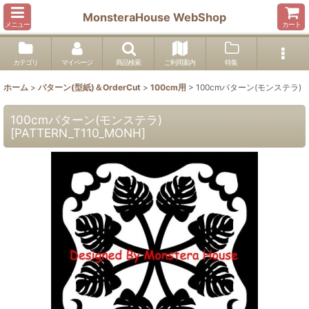
MonsteraHouse WebShop
メニュー
カート
カテゴリ
マイページ
商品検索
ご利用案内
特集
ホーム
>
パターン(型紙)＆OrderCut
>
100cm用
>
100cmパターン(モンステラ)
100cmパターン(モンステラ)
[
PATTERN_T110_MONH
]