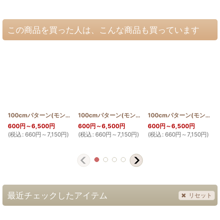
この商品を買った人は、こんな商品も買っています
100cmパターン(モンステラ輪)
[
PATTERN_T110_MON2
100cmパターン(モンステラ＆タロ)
]
[
PATTERN_T11
100cmパターン(モンステラとハイビスカスとプルメリア)
600
円
～6,500
円
600
円
～6,500
円
600
円
～6,500
円
(
税込
:
660
円
～7,150
円
)
(
税込
:
660
円
～7,150
円
)
(
税込
:
660
円
～7,150
円
)
(
最近チェックしたアイテム
リセット