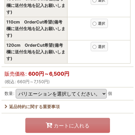
欄に送付生地を記入お願いしま
す)
110cm OrderCut希望(備考
欄に送付生地を記入お願いしま
す)
120cm OrderCut希望(備考
欄に送付生地を記入お願いしま
す)
販売価格
:
600
円
～6,500
円
(
税込
:
660
円
～7,150
円
)
数量
:
個
返品特約に関する重要事項
カートに入れる