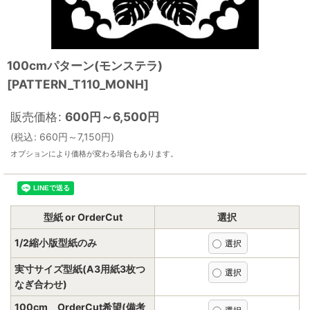
100cmパターン(モンステラ)
[
PATTERN_T110_MONH
]
販売価格
:
600
円
～6,500
円
(
税込
:
660
円
～7,150
円
)
オプションにより価格が変わる場合もあります。
型紙 or OrderCut
選択
1/2縮小版型紙のみ
実寸サイズ型紙(A3用紙3枚つ
なぎ合わせ)
100cm OrderCut希望(備考