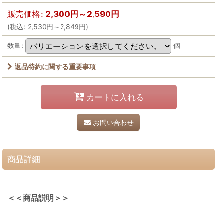
販売価格
:
2,300
円
～2,590
円
(
税込
:
2,530
円
～2,849
円
)
数量
:
個
返品特約に関する重要事項
カートに入れる
お問い合わせ
商品詳細
＜＜商品説明＞＞