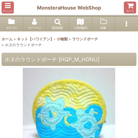
MonsteraHouse WebShop
メニュー
カート
カテゴリ
マイページ
商品検索
ご利用案内
特集
ホーム
>
キット【ハワイアン】- 小物類
>
ラウンドポーチ
>
ホヌのラウンドポーチ
ホヌのラウンドポーチ
[
HQP_M_HONU
]