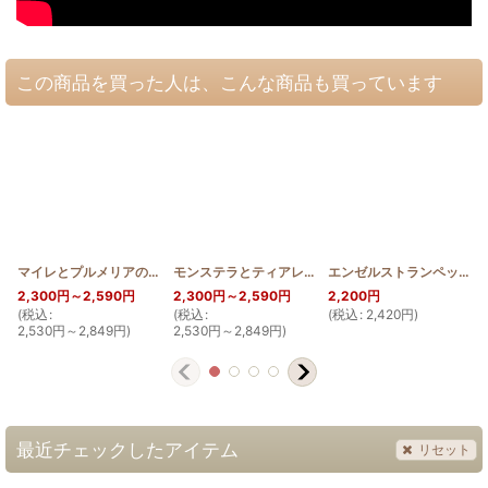
この商品を買った人は、こんな商品も買っています
マイレとプルメリアのラウンドポーチ
[
HQP_M_PLU
モンステラとティアレのラウンドポーチ
]
[
HQP_M_MO
エンゼルストランペットのポーチ
2,300
円
～2,590
円
2,300
円
～2,590
円
2,200
円
(
税込
:
(
税込
:
(
税込
:
2,420
円
)
(
2,530
円
～2,849
円
)
2,530
円
～2,849
円
)
最近チェックしたアイテム
リセット