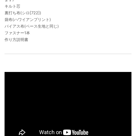
キルト芯
裏打ち布(シロ[722])
袋布(ハワイアンプリント)
バイアス布(ベース生地と同じ)
ファスナー1本
作り方説明書