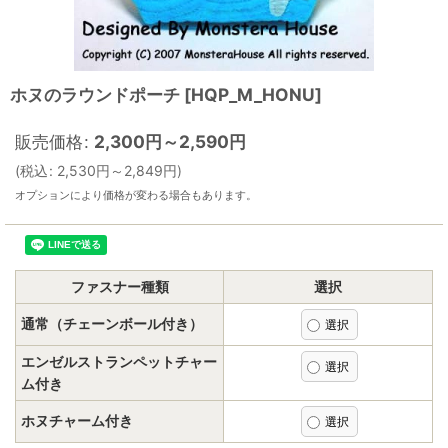
ホヌのラウンドポーチ
[
HQP_M_HONU
]
販売価格
:
2,300
円
～2,590
円
(
税込
:
2,530
円
～2,849
円
)
オプションにより価格が変わる場合もあります。
ファスナー種類
選択
通常（チェーンボール付き）
エンゼルストランペットチャー
ム付き
ホヌチャーム付き