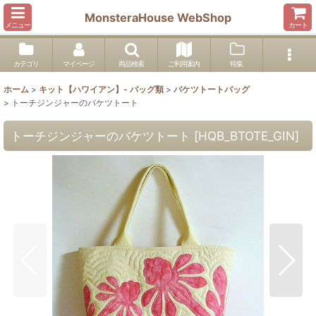
MonsteraHouse WebShop
メニュー
カート
カテゴリ
マイページ
商品検索
ご利用案内
特集
ホーム
>
キット【ハワイアン】- バッグ類
>
バケツトートバッグ
>
トーチジンジャーのバケツトート
トーチジンジャーのバケツトート
[
HQB_BTOTE_GIN
]