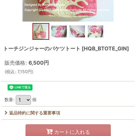
トーチジンジャーのバケツトート
[
HQB_BTOTE_GIN
]
販売価格
:
6,500
円
(
税込
:
7,150
円
)
数量
:
個
返品特約に関する重要事項
カートに入れる