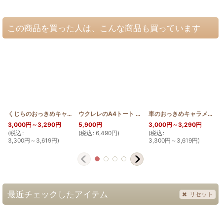
この商品を買った人は、こんな商品も買っています
くじらのおっきめキャラメルポーチ
ウクレレのA4トート
[
HQKP_KOHO
[
HQB_TOTE_UKU
]
]
車のおっきめキャラメルポーチ(バンタイプ)
3,000
円
～3,290
円
5,900
円
3,000
円
～3,290
円
(
税込
:
(
税込
:
6,490
円
)
(
税込
:
(
3,300
円
～3,619
円
)
3,300
円
～3,619
円
)
最近チェックしたアイテム
リセット