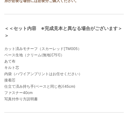
糸が必要な場合には必要分ご購入ください。
＜＜セット内容 ※完成見本と異なる場合がございます＞
＞
カット済みモチーフ（スカーレッド[TM005）
ベース生地（クリーム(無地)[751]）
あて布
キルト芯
内袋（ハワイアンプリントはお任せください）
接着芯
仕立て済み持ち手(ベースと同じ色)(45cm)
ファスナー40cm
写真付作り方説明書