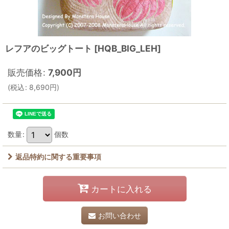
レフアのビッグトート
[
HQB_BIG_LEH
]
販売価格
:
7,900
円
(
税込
:
8,690
円
)
数量
:
個数
返品特約に関する重要事項
カートに入れる
お問い合わせ