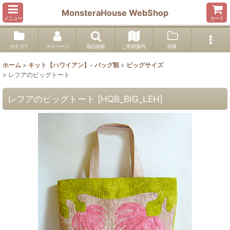
MonsteraHouse WebShop
メニュー
カート
カテゴリ
マイページ
商品検索
ご利用案内
特集
ホーム
>
キット【ハワイアン】- バッグ類
>
ビッグサイズ
>
レフアのビッグトート
レフアのビッグトート
[
HQB_BIG_LEH
]