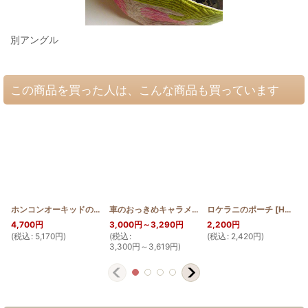
別アングル
この商品を買った人は、こんな商品も買っています
ホンコンオーキッドのラウンドバッグミニ
[
HQRMINI_WGIN
車のおっきめキャラメルポーチ(バンタイプ)
ロケラニのポーチ
]
[
[
HQKP_
HQP_S_LOKE
4,700
円
3,000
円
～3,290
円
2,200
円
(
税込
:
5,170
円
)
(
税込
:
(
税込
:
2,420
円
)
(
3,300
円
～3,619
円
)