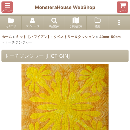
MonsteraHouse WebShop
メニュー
カート
カテゴリ
マイページ
商品検索
ご利用案内
特集
ホーム
>
キット【ハワイアン】- タペストリー＆クッション
>
40cm-50cm
>
トーチジンジャー
トーチジンジャー
[
HQT_GIN
]