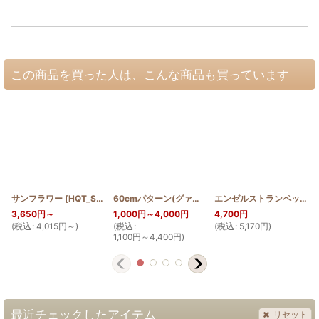
この商品を買った人は、こんな商品も買っています
サンフラワー
[
HQT_SUN
]
60cmパターン(グァバ)
[
PATTERN_T60_GUA
]
エンゼルストランペットのラウンドバッグミニ
3,650
円
～
1,000
円
～4,000
円
4,700
円
(
税込
:
4,015
円
～
)
(
税込
:
(
税込
:
5,170
円
)
(
1,100
円
～4,400
円
)
最近チェックしたアイテム
リセット