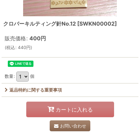
クロバーキルティング針No.12
[
SWKN00002
]
販売価格
:
400
円
(
税込
:
440
円
)
数量
:
個
返品特約に関する重要事項
カートに入れる
お問い合わせ