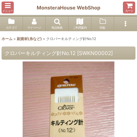
MonsteraHouse WebShop
メニュー
カート
カテゴリ
マイページ
商品検索
ご利用案内
特集
ホーム
>
副資材(糸など)
>
クロバーキルティング針No.12
クロバーキルティング針No.12
[
SWKN00002
]