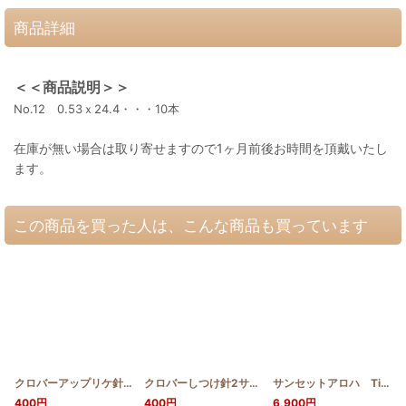
商品詳細
＜＜商品説明＞＞
No.12 0.53ｘ24.4・・・10本
在庫が無い場合は取り寄せますので1ヶ月前後お時間を頂戴いたし
ます。
この商品を買った人は、こんな商品も買っています
クロバーアップリケ針No.12
[
SWKN00001
]
クロバーしつけ針2サイズ
[
SWKN00003
]
サンセットアロハ TinFabric 夕焼け
400
円
400
円
6,900
円