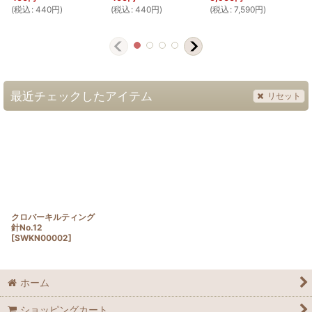
(
税込
:
440
円
)
(
税込
:
440
円
)
(
税込
:
7,590
円
)
(
最近チェックしたアイテム
リセット
クロバーキルティング
針No.12
[
SWKN00002
]
ホーム
ショッピングカート