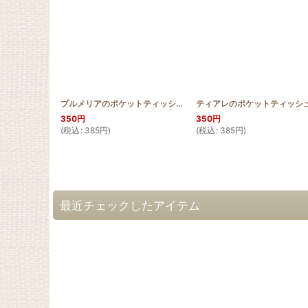
プルメリアのポケットティッシュカバー
[
HQPT_PLU
]
350
円
350
円
(
税込
:
385
円
)
(
税込
:
385
円
)
最近チェックしたアイテム