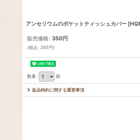
アンセリウムのポケットティッシュカバー
[
HQ
販売価格
:
350
円
(
税込
:
385
円
)
数量
:
個
返品特約に関する重要事項