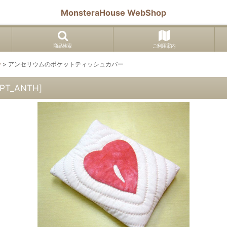
MonsteraHouse WebShop
商品検索
ご利用案内
ー
>
アンセリウムのポケットティッシュカバー
PT_ANTH
]