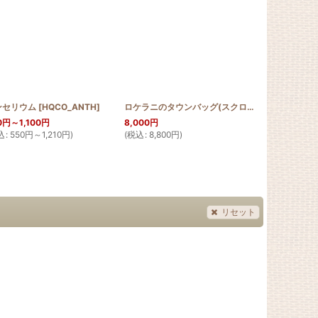
ンセリウム
SWKN00005
[
HQCO_ANTH
]
]
ロケラニのタウンバッグ(スクロールデザイン)
[
S
0
円
～1,100
円
8,000
円
4,000
円
込
:
550
円
～1,210
円
)
(
税込
:
8,800
円
)
(
税込
:
4,400
リセット