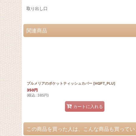
取り出し口
関連商品
プルメリアのポケットティッシュカバー
[
HQPT_PLU
]
350
円
(
税込
:
385
円
)
カートに入れる
この商品を買った人は、こんな商品も買ってい