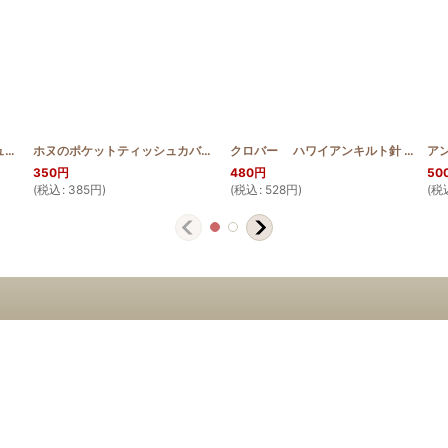
ティアレのポケットティッシュカバー
[
HQPT_TIA
]
ホヌのポケットティッシュカバー
[
HQPT_HONU
]
クロバー ハワイアンキルト針 セット
ア
[
350
円
480
円
50
(
税込
:
385
円
)
(
税込
:
528
円
)
(
税