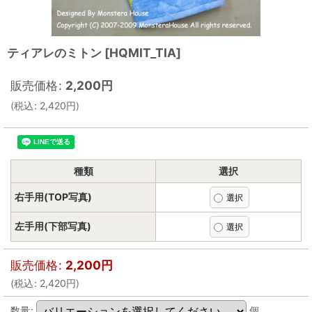
ティアレのミトン
[
HQMIT_TIA
]
販売価格
:
2,200
円
(
税込
:
2,420
円
)
種類
選択
右手用(TOP写真)
左手用(下部写真)
販売価格
:
2,200
円
(
税込
:
2,420
円
)
数量
:
個