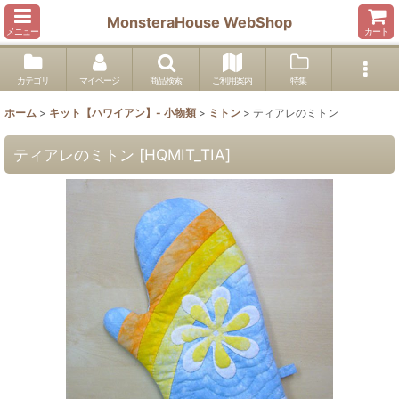
MonsteraHouse WebShop
メニュー
カート
カテゴリ
マイページ
商品検索
ご利用案内
特集
ホーム
>
キット【ハワイアン】- 小物類
>
ミトン
>
ティアレのミトン
ティアレのミトン
[
HQMIT_TIA
]