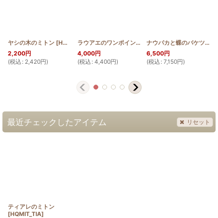
ヤシの木のミトン
[
HQMIT_NIU
]
ラウアエのワンポイントボディバッグ
[
HQBONE_FE
ナウパカと蝶のバケツトート
2,200
円
4,000
円
6,500
円
(
税込
:
2,420
円
)
(
税込
:
4,400
円
)
(
税込
:
7,150
円
)
(
最近チェックしたアイテム
リセット
ティアレのミトン
[
HQMIT_TIA
]