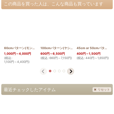
この商品を買った人は、こんな商品も買っています
60cmパターン(モンステラ)
[
PATTERN_T60_MON
100cmパターン(ヤシの木)
]
[
PATTERN_T110_NIU
45cm or 50cmパターン(ヤシの木2)
]
1,000
円
～4,000
円
600
円
～6,500
円
400
円
～1,500
円
(
税込
:
(
税込
:
660
円
～7,150
円
)
(
税込
:
440
円
～1,650
円
)
(
1,100
円
～4,400
円
)
最近チェックしたアイテム
リセット