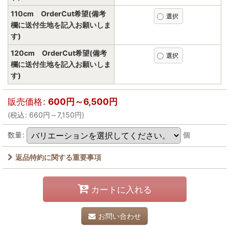
110cm OrderCut希望(備考
欄に送付生地を記入お願いしま
す)
120cm OrderCut希望(備考
欄に送付生地を記入お願いしま
す)
販売価格
:
600
円
～6,500
円
(
税込
:
660
円
～7,150
円
)
数量
:
個
返品特約に関する重要事項
カートに入れる
お問い合わせ