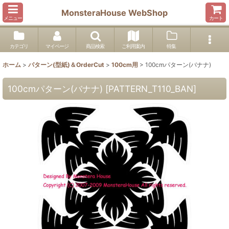
MonsteraHouse WebShop
メニュー
カート
カテゴリ
マイページ
商品検索
ご利用案内
特集
ホーム
>
パターン(型紙)＆OrderCut
>
100cm用
>
100cmパターン(バナナ)
100cmパターン(バナナ)
[
PATTERN_T110_BAN
]