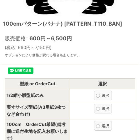
100cmパターン(バナナ)
[
PATTERN_T110_BAN
]
販売価格
:
600
円
～6,500
円
(
税込
:
660
円
～7,150
円
)
オプションにより価格が変わる場合もあります。
型紙 or OrderCut
選択
1/2縮小版型紙のみ
実寸サイズ型紙(A3用紙3枚つ
なぎ合わせ)
100cm OrderCut希望(備考
欄に送付生地を記入お願いしま
す)