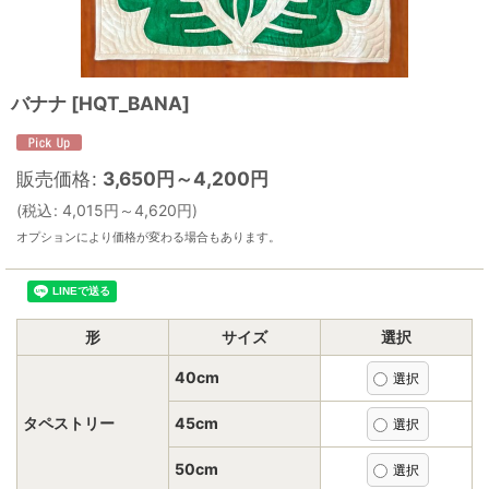
バナナ
[
HQT_BANA
]
販売価格
:
3,650
円
～4,200
円
(
税込
:
4,015
円
～4,620
円
)
オプションにより価格が変わる場合もあります。
形
サイズ
選択
40cm
タペストリー
45cm
50cm