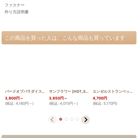
ファスナー
作り方説明書
この商品を買った人は、こんな商品も買っています
バードオブパラダイス
[
HQT_BIRD
サンフラワー
]
[
HQT_SUN
]
エンゼルストランペットのラウンドバッグミニ
3,800
円
～
3,650
円
～
4,700
円
(
税込
:
4,180
円
～
)
(
税込
:
4,015
円
～
)
(
税込
:
5,170
円
)
(