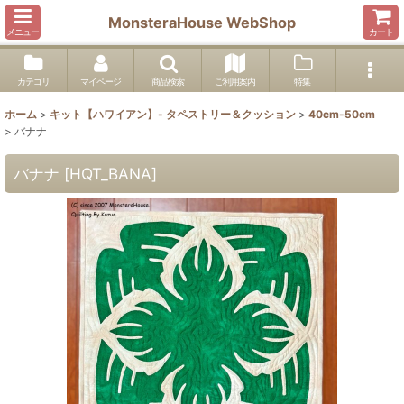
MonsteraHouse WebShop
メニュー
カート
カテゴリ
マイページ
商品検索
ご利用案内
特集
ホーム
>
キット【ハワイアン】- タペストリー＆クッション
>
40cm-50cm
>
バナナ
バナナ
[
HQT_BANA
]