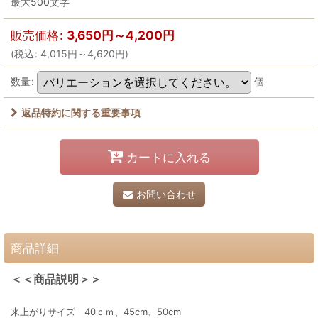
最大500文字
販売価格
:
3,650
円
～4,200
円
(
税込
:
4,015
円
～4,620
円
)
数量
:
個
返品特約に関する重要事項
カートに入れる
お問い合わせ
商品詳細
＜＜商品説明＞＞
来上がりサイズ 40ｃｍ、45cm、50cm