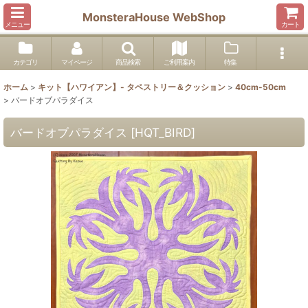
MonsteraHouse WebShop
メニュー
カート
カテゴリ
マイページ
商品検索
ご利用案内
特集
ホーム
>
キット【ハワイアン】- タペストリー＆クッション
>
40cm-50cm
>
バードオブパラダイス
バードオブパラダイス
[
HQT_BIRD
]