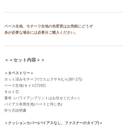
ベース生地、モチーフ生地の色変更はお気軽にどうぞ
糸が必要な場合には必要分ご購入ください。
＜＜セット内容＞＞
＜タペストリー＞
カット済みモチーフ(ウスムラサキむら[B1-27])
ベース生地(キイロ[726])
キルト芯
裏布（ハワイアンプリントはお任せください）
バイアス布用生地(ベースと同じ色)
作り方説明書
＜クッションカバー(バイアスなし、ファスナーのタイプ)＞