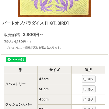
バードオブパラダイス
[
HQT_BIRD
]
販売価格
:
3,800
円
～
(
税込
:
4,180
円
～
)
オプションにより価格が変わる場合もあります。
形
サイズ
選択
45cm
タペストリー
50cm
45cm
クッションカバー