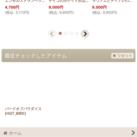
エンゼルストランペットのラウンドバッグミニ
[
HQRMINI_ANG
デイゴのポケット沢山ショルダーバッグ【幅30cm】
]
ラウアエとティアレのポケット沢山ショルダーバッグ【幅30cm】
4,700
円
9,000
円
9,000
円
(
税込
:
5,170
円
)
(
税込
:
9,900
円
)
(
税込
:
9,900
円
)
(
最近チェックしたアイテム
リセット
バードオブパラダイス
[
HQT_BIRD
]
ホーム