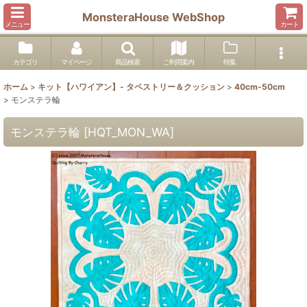
MonsteraHouse WebShop
メニュー
カート
カテゴリ
マイページ
商品検索
ご利用案内
特集
ホーム
>
キット【ハワイアン】- タペストリー＆クッション
>
40cm-50cm
>
モンステラ輪
モンステラ輪
[
HQT_MON_WA
]