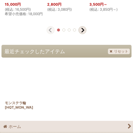
15,000
円
2,800
円
3,500
円
～
(
税込
:
16,500
円
)
(
税込
:
3,080
円
)
(
税込
:
3,850
円
～
)
(
希望小売価格
:
18,000
円
最近チェックしたアイテム
リセット
モンステラ輪
[
HQT_MON_WA
]
ホーム