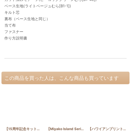
ベース生地(ライトベージュむら[B1-1])
キルト芯
裏布（ベース生地と同じ）
当て布
ファスナー
作り方説明書
この商品を買った人は、こんな商品も買っています
【15周年記念キット】９種類のタペストリーセット
【Miyako Island Series】モンステラとプルメリア 30cm
[
15th_ALL
]
【ハワイアンプリントお任せ】お散歩 サコッシュ モンステラ：コイチャ