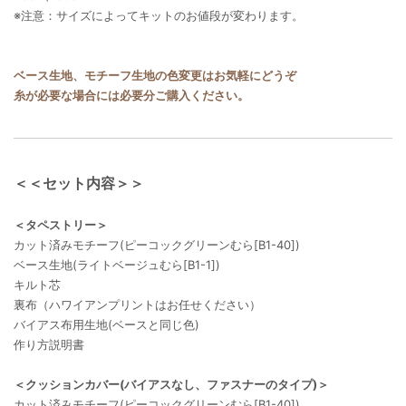
※注意：サイズによってキットのお値段が変わります。
ベース生地、モチーフ生地の色変更はお気軽にどうぞ
糸が必要な場合には必要分ご購入ください。
＜＜セット内容＞＞
＜タペストリー＞
カット済みモチーフ(ピーコックグリーンむら[B1-40])
ベース生地(ライトベージュむら[B1-1])
キルト芯
裏布（ハワイアンプリントはお任せください）
バイアス布用生地(ベースと同じ色)
作り方説明書
＜クッションカバー(バイアスなし、ファスナーのタイプ)＞
カット済みモチーフ(ピーコックグリーンむら[B1-40])