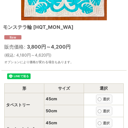
モンステラ輪
[
HQT_MON_WA
]
販売価格
:
3,800
円
～4,200
円
(
税込
:
4,180
円
～4,620
円
)
オプションにより価格が変わる場合もあります。
形
サイズ
選択
45cm
タペストリー
50cm
45cm