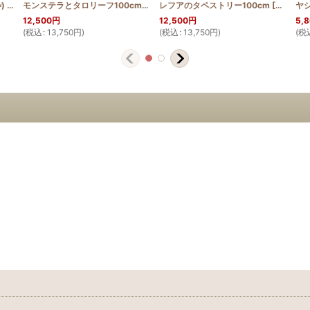
)
_HELI_HORC
[
PATTERN_T110_MANGO
]
]
モンステラとタロリーフ100cm
[
HQT100_MON_TARO
レフアのタペストリー100cm
]
[
HQT100
12,500
円
12,500
円
5,
(
税込
:
13,750
円
)
(
税込
:
13,750
円
)
(
税