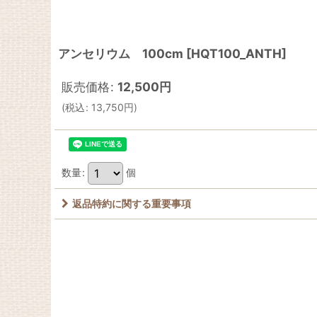
アンセリウム 100cm
[
HQT100_ANTH
]
販売価格
:
12,500
円
(
税込
:
13,750
円
)
数量
:
個
返品特約に関する重要事項