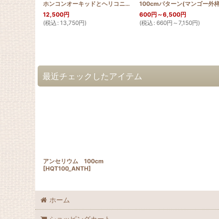
ホンコンオーキッドとヘリコニアのタペストリー100cm
100cmパターン(マンゴー外枠
[
HQT100
12,500
円
600
円
～6,500
円
(
税込
:
13,750
円
)
(
税込
:
660
円
～7,150
円
)
最近チェックしたアイテム
アンセリウム 100cm
[
HQT100_ANTH
]
ホーム
ショッピングカート