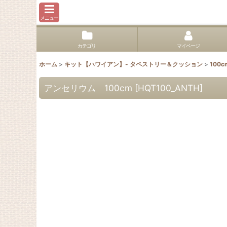
メニュー
カテゴリ
マイページ
ホーム
>
キット【ハワイアン】- タペストリー＆クッション
>
100c
アンセリウム 100cm
[
HQT100_ANTH
]