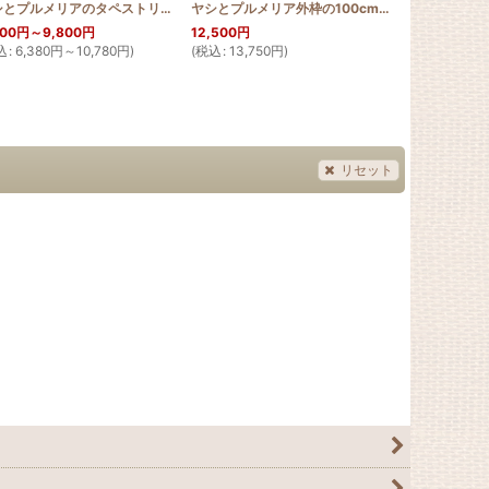
_LEHUA
]
ヤシとプルメリアのタペストリー
[
HQT60_NIU_PUL
]
ヤシとプルメリア外枠の100cmタペストリー
[
HQ
800
円
～9,800
円
12,500
円
12,500
円
込
:
6,380
円
～10,780
円
)
(
税込
:
13,750
円
)
(
税込
:
13,750
リセット