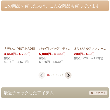
この商品を買った人は、こんな商品も買っています
ナデシコ
[
HQT_NADE
]
バッグinバッグ ティアレ スクロールデザイン
オリジナルファスナーチャーム付き エンゼルストランペット
[
HQ
3,650
円
～4,200
円
5,800
円
～6,300
円
200
円
～430
円
(
税込
:
(
税込
:
(
税込
:
220
円
～473
円
)
(
4,015
円
～4,620
円
)
6,380
円
～6,930
円
)
最近チェックしたアイテム
リセット