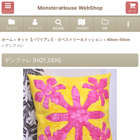
MonsteraHouse WebShop
メニュー
カート
カテゴリ
マイページ
商品検索
ご利用案内
特集
ホーム
>
キット【ハワイアン】- タペストリー＆クッション
>
40cm-50cm
>
デンファレ
デンファレ
[
HQT_DEN
]