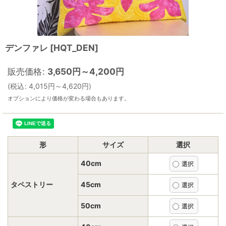
デンファレ
[
HQT_DEN
]
販売価格
:
3,650
円
～4,200
円
(
税込
:
4,015
円
～4,620
円
)
オプションにより価格が変わる場合もあります。
形
サイズ
選択
40cm
タペストリー
45cm
50cm