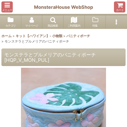
MonsteraHouse WebShop
メニュー
カート
カテゴリ
マイページ
商品検索
ご利用案内
特集
ホーム
>
キット【ハワイアン】- 小物類
>
バニティポーチ
>
モンステラとプルメリアのバニティポーチ
モンステラとプルメリアのバニティポーチ
[
HQP_V_MON_PUL
]