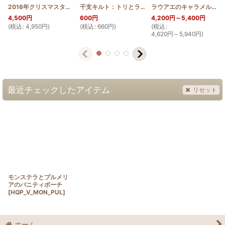
2016年クリスマスタペストリー トナカイ ブルー
干支キルト：トリとラウアエ ステンドグラスキルトタペストリー30_40 Pattern
[
Xmas_2016_BLUE
]
ラウアエのキャラメルポーチ型ショルダーバッグ
4,500
円
600
円
4,200
円
～5,400
円
(
税込
:
4,950
円
)
(
税込
:
660
円
)
(
税込
:
4,620
円
～5,940
円
)
(
最近チェックしたアイテム
リセット
モンステラとプルメリ
アのバニティポーチ
[
HQP_V_MON_PUL
]
ホーム