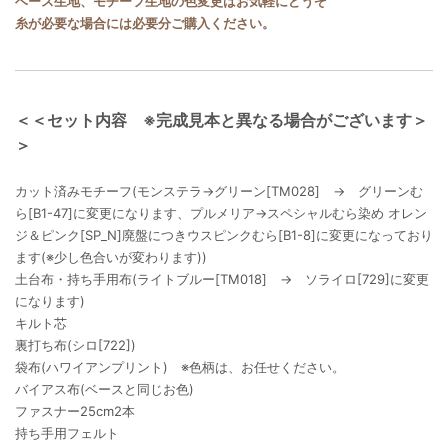
ベース生地、モチーフ生地の色変更はお気軽にどうぞ
糸が必要な場合には必要分ご購入ください。
＜＜セット内容 ※完成見本と異なる場合がございます＞
＞
カット済みモチーフ(モンステラ→グリーン[TM028] → グリーンむ
ら[B1-47]に変更になります、プルメリア→スペシャルむら染め オレン
ジ＆ピンク[SP_N]廃盤につきウスピンクむら[B1-8]に変更になっており
ます(※少し色合いが変わります))
土台布・持ち手用布(ライトブルー[TM018] → ソライロ[729]に変更
になります)
キルト芯
裏打ち布(シロ[722])
袋布(ハワイアンプリント) ※色柄は、お任せください。
バイアス布(ベースと同じお色)
ファスナー25cm2本
持ち手用フェルト