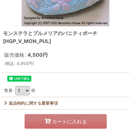
モンステラとプルメリアのバニティポーチ
[
HQP_V_MON_PUL
]
販売価格
:
4,500
円
(
税込
:
4,950
円
)
数量
:
個
返品特約に関する重要事項
カートに入れる