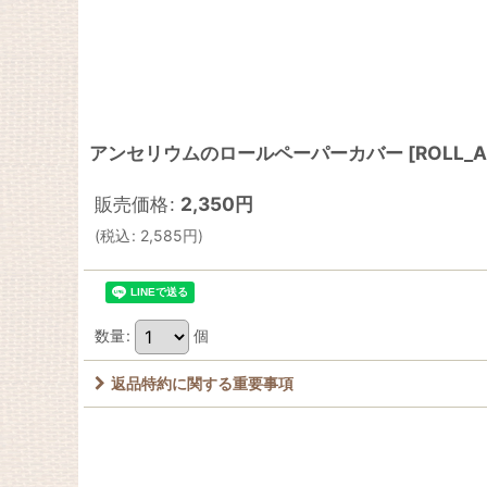
アンセリウムのロールペーパーカバー
[
ROLL_
販売価格
:
2,350
円
(
税込
:
2,585
円
)
数量
:
個
返品特約に関する重要事項