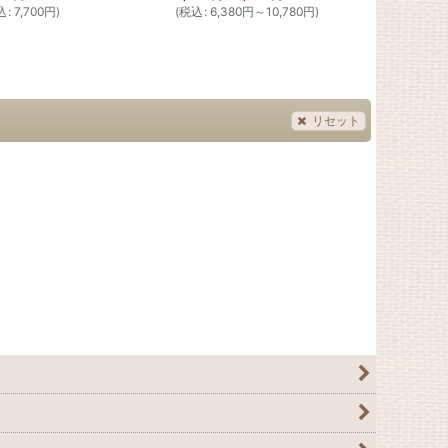
込
:
7,700
円
)
(
税込
:
6,380
円
～10,780
円
)
(
税込
:
13,750
リセット