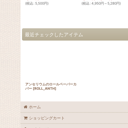
(
税込
:
5,500
円
)
(
税込
:
4,950
円
～5,280
円
)
最近チェックしたアイテム
アンセリウムのロールペーパーカ
バー
[
ROLL_ANTH
]
ホーム
ショッピングカート