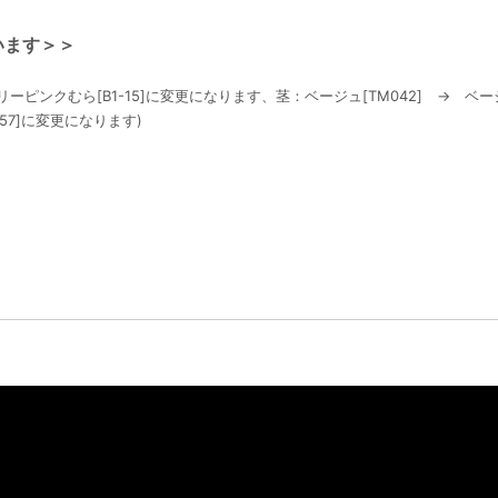
います＞＞
ーピンクむら[B1-15]に変更になります、茎：ベージュ[TM042] → ベージ
-57]に変更になります)