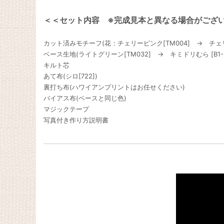
＜＜セット内容 ※完成見本と異なる場合がござ
カット済みモチーフ(花：チェリーピンク[TM004] → チェリ
ベース生地(ライトグリーン[TM032] → キミドリむら [B1
キルト芯
あて布(シロ[722])
裏打ち布(ハワイアンプリントはお任せください)
バイアス布(ベースと同じ色)
マジックテープ
写真付き作り方説明書