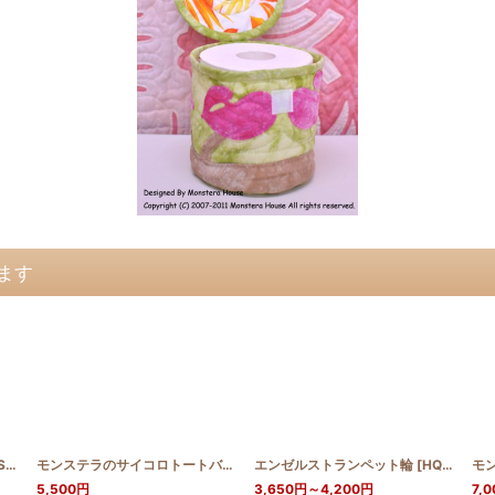
ます
LL_MINI
KI
]
]
モンステラのサイコロトートバッグ
[
エンゼルストランペット輪
HQSAIB_MON
]
[
HQT50_ANG2
モン
5,500
円
3,650
円
～4,200
円
7,0