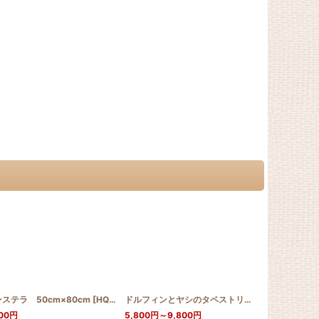
ステラ 50cm×80cm
]
[
HQT50_80_MON
]
ドルフィンとヤシのタペストリー
[
HQT60_DOL_N
00
円
5,800
円
～9,800
円
12,500
円