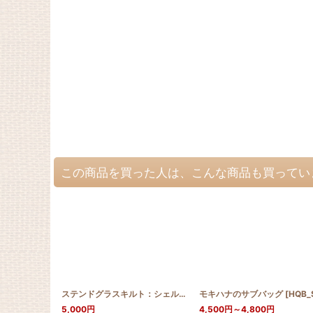
この商品を買った人は、こんな商品も買ってい
ステンドグラスキルト：シェルのミニラウンドバッグ
モキハナのサブバッグ
[
SQRB_SHE
[
HQB_SB_MO
5,000
円
4,500
円
～4,800
円