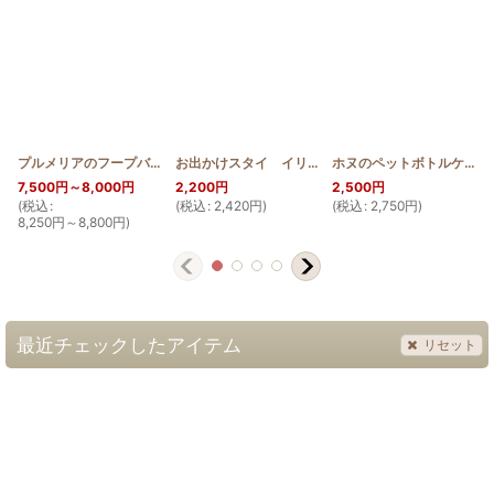
プルメリアのフープバッグ
[
SGQFP_PLU
]
お出かけスタイ イリマ
[
HQST_ILI
]
ホヌのペットボトルケース
7,500
円
～8,000
円
2,200
円
2,500
円
(
税込
:
(
税込
:
2,420
円
)
(
税込
:
2,750
円
)
(
8,250
円
～8,800
円
)
最近チェックしたアイテム
リセット