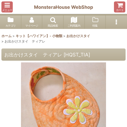
MonsteraHouse WebShop
メニュー
カート
カテゴリ
マイページ
商品検索
ご利用案内
特集
ホーム
>
キット【ハワイアン】- 小物類
>
お出かけスタイ
>
お出かけスタイ ティアレ
お出かけスタイ ティアレ
[
HQST_TIA
]