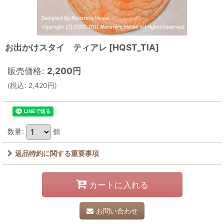
お出かけスタイ ティアレ
[
HQST_TIA
]
販売価格
:
2,200
円
(
税込
:
2,420
円
)
数量
:
個
返品特約に関する重要事項
カートに入れる
お問い合わせ