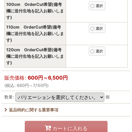
100cm OrderCut希望(備考
欄に送付生地を記入お願いしま
す)
110cm OrderCut希望(備考
欄に送付生地を記入お願いしま
す)
120cm OrderCut希望(備考
欄に送付生地を記入お願いしま
す)
販売価格
:
600
円
～6,500
円
(
税込
:
660
円
～7,150
円
)
数量
:
個
返品特約に関する重要事項
カートに入れる