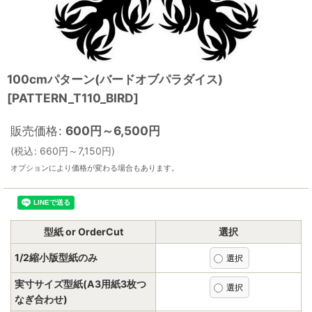
100cmパターン(バードオブパラダイス)
[
PATTERN_T110_BIRD
]
販売価格
:
600
円
～6,500
円
(
税込
:
660
円
～7,150
円
)
オプションにより価格が変わる場合もあります。
型紙 or OrderCut
選択
1/2縮小版型紙のみ
実寸サイズ型紙(A3用紙3枚つ
なぎ合わせ)