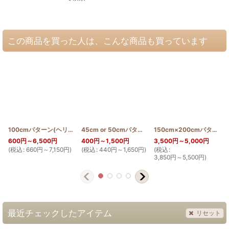
この商品を買った人は、こんな商品も買っています
100cmパターン(ヘリコニアとバードオブパラダイス)
45cm or 50cmパターン(バードオブパラダイス)
[
PATTERN_T110_HEL
150cm×200cmパターン(ホンコンオーキッドとバードオブパラダイス)
[
]
PA
600
円
～6,500
円
400
円
～1,500
円
3,500
円
～5,000
円
(
税込
:
660
円
～7,150
円
)
(
税込
:
440
円
～1,650
円
)
(
税込
:
(
3,850
円
～5,500
円
)
最近チェックしたアイテム
リセット