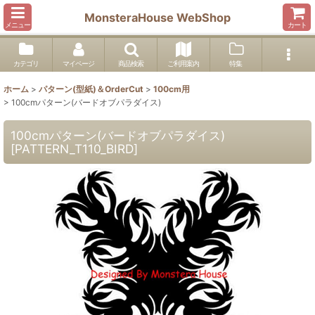
MonsteraHouse WebShop
メニュー
カート
カテゴリ
マイページ
商品検索
ご利用案内
特集
ホーム
>
パターン(型紙)＆OrderCut
>
100cm用
>
100cmパターン(バードオブパラダイス)
100cmパターン(バードオブパラダイス)
[
PATTERN_T110_BIRD
]