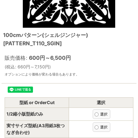
100cmパターン(シェルジンジャー)
[
PATTERN_T110_SGIN
]
販売価格
:
600
円
～6,500
円
(
税込
:
660
円
～7,150
円
)
オプションにより価格が変わる場合もあります。
型紙 or OrderCut
選択
1/2縮小版型紙のみ
実寸サイズ型紙(A3用紙3枚つ
なぎ合わせ)