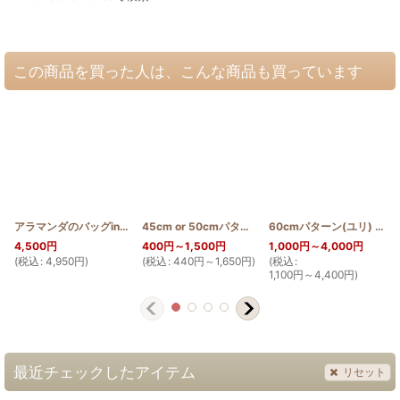
この商品を買った人は、こんな商品も買っています
アラマンダのバッグinバッグ
[
HQBIB_ALA
]
45cm or 50cmパターン(テッポウユリ)
60cmパターン(ユリ)
[
PATTERN_T
[
PAT
4,500
円
400
円
～1,500
円
1,000
円
～4,000
円
(
税込
:
4,950
円
)
(
税込
:
440
円
～1,650
円
)
(
税込
:
(
1,100
円
～4,400
円
)
最近チェックしたアイテム
リセット