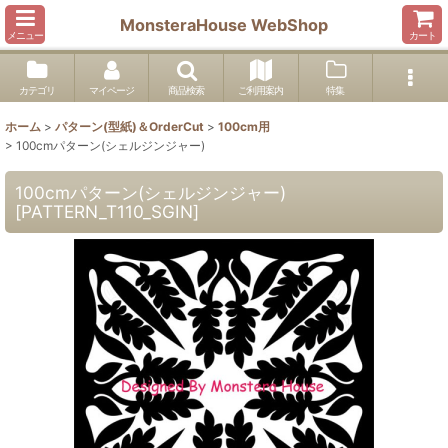
MonsteraHouse WebShop
メニュー
カート
カテゴリ
マイページ
商品検索
ご利用案内
特集
ホーム
>
パターン(型紙)＆OrderCut
>
100cm用
>
100cmパターン(シェルジンジャー)
100cmパターン(シェルジンジャー)
[
PATTERN_T110_SGIN
]