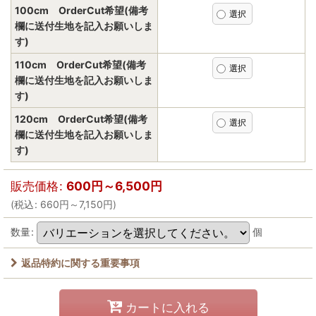
100cm OrderCut希望(備考
欄に送付生地を記入お願いしま
す)
110cm OrderCut希望(備考
欄に送付生地を記入お願いしま
す)
120cm OrderCut希望(備考
欄に送付生地を記入お願いしま
す)
販売価格
:
600
円
～6,500
円
(
税込
:
660
円
～7,150
円
)
数量
:
個
返品特約に関する重要事項
カートに入れる