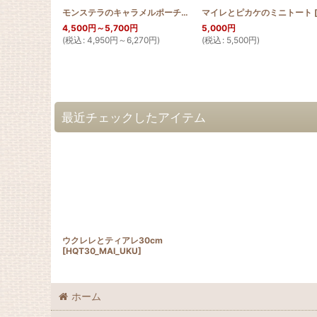
モンステラのキャラメルポーチ型ショルダーバッグ
マイレとピカケのミニトート
[
2WAY_PB_
4,500
円
～5,700
円
5,000
円
(
税込
:
4,950
円
～6,270
円
)
(
税込
:
5,500
円
)
最近チェックしたアイテム
ウクレレとティアレ30cm
[
HQT30_MAI_UKU
]
ホーム