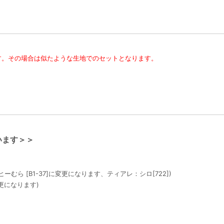
す。その場合は似たような生地でのセットとなります。
います＞＞
むら [B1-37]に変更になります、ティアレ：シロ[722])
変更になります)