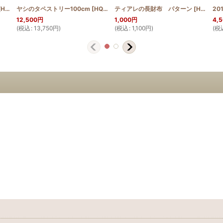
MON
[
HQB_MINI_MAI_PUKAKE
]
ヤシのタペストリー100cm
]
[
HQT100_NIU
ティアレの長財布 パターン
]
[
HQWLT_TIA_PATTERN
12,500
円
1,000
円
4,
(
税込
:
13,750
円
)
(
税込
:
1,100
円
)
(
税