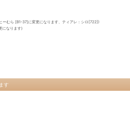
むら [B1-37]に変更になります、ティアレ：シロ[722])
変更になります)
ます