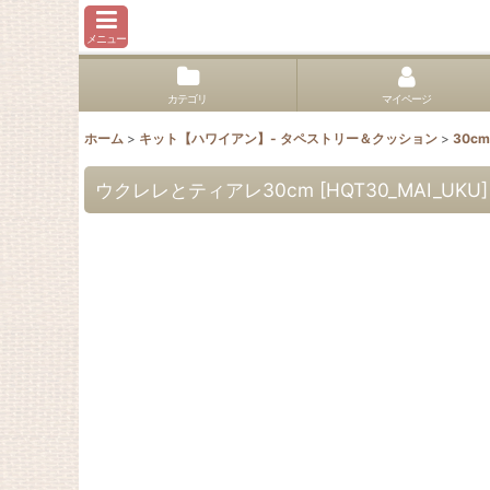
メニュー
カテゴリ
マイページ
ホーム
>
キット【ハワイアン】- タペストリー＆クッション
>
30cm
ウクレレとティアレ30cm
[
HQT30_MAI_UKU
]