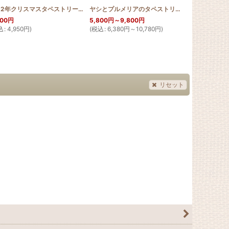
]
2012年クリスマスタペストリー アンセリウム
[
2012_ANTH_40
]
ヤシとプルメリアのタペストリー
[
HQT60_NIU_P
500
円
5,800
円
～9,800
円
5,800
円
込
:
4,950
円
)
(
税込
:
6,380
円
～10,780
円
)
(
税込
:
6,380
リセット