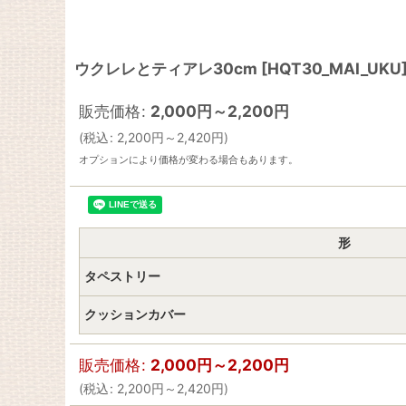
ウクレレとティアレ30cm
[
HQT30_MAI_UKU
販売価格
:
2,000
円
～2,200
円
(
税込
:
2,200
円
～2,420
円
)
オプションにより価格が変わる場合もあります。
形
タペストリー
クッションカバー
販売価格
:
2,000
円
～2,200
円
(
税込
:
2,200
円
～2,420
円
)