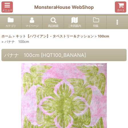
MonsteraHouse WebShop
メニュー
カート
カテゴリ
マイページ
商品検索
ご利用案内
特集
ホーム
>
キット【ハワイアン】- タペストリー＆クッション
>
100cm
>
バナナ 100cm
バナナ 100cm
[
HQT100_BANANA
]