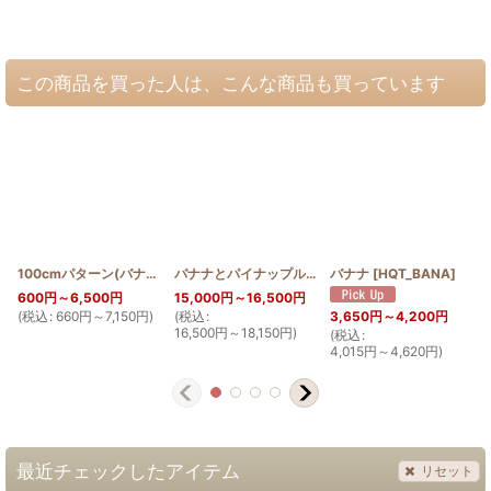
この商品を買った人は、こんな商品も買っています
100cmパターン(バナナ)
[
PATTERN_T110_BAN
]
バナナとパイナップルのステンドグラスキルトタペストリー 70cm×120cm
バナナ
[
HQT_BANA
]
600
円
～6,500
円
15,000
円
～16,500
円
(
税込
:
660
円
～7,150
円
)
(
税込
:
(
3,650
円
～4,200
円
16,500
円
～18,150
円
)
(
税込
:
4,015
円
～4,620
円
)
最近チェックしたアイテム
リセット