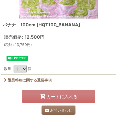
バナナ 100cm
[
HQT100_BANANA
]
販売価格
:
12,500
円
(
税込
:
13,750
円
)
数量
:
個
返品特約に関する重要事項
カートに入れる
お問い合わせ