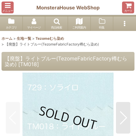
MonsteraHouse WebShop
メニュー
カート
カテゴリ
マイページ
商品検索
ご利用案内
特集
ホーム
>
生地一覧
>
Tezomeむら染め
>
【廃盤】ライトブルー(TezomeFabricFactory樽むら染め)
【廃盤】ライトブルー(TezomeFabricFactory樽むら
染め)
[
TM018
]