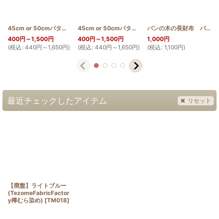
45cm or 50cmパターン(ロケラニ)
[
PATTERN_T50_LO
45cm or 50cmパターン(ウクレレ)
]
[
PATTERN_T50
パンの木の長財布 パターン
400
円
～1,500
円
400
円
～1,500
円
1,000
円
(
税込
:
440
円
～1,650
円
)
(
税込
:
440
円
～1,650
円
)
(
税込
:
1,100
円
)
(
最近チェックしたアイテム
リセット
【廃盤】ライトブルー
(TezomeFabricFactor
y樽むら染め)
[
TM018
]