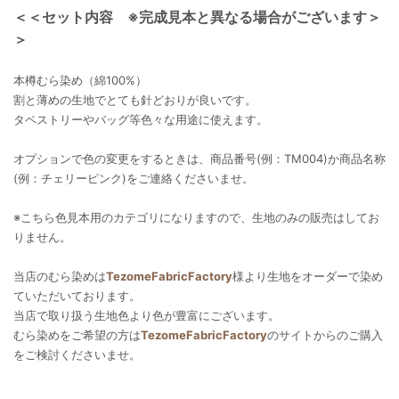
＜＜セット内容 ※完成見本と異なる場合がございます＞
＞
本樽むら染め（綿100%）
割と薄めの生地でとても針どおりが良いです。
タペストリーやバッグ等色々な用途に使えます。
オプションで色の変更をするときは、商品番号(例：TM004)か商品名称
(例：チェリーピンク)をご連絡くださいませ。
※こちら色見本用のカテゴリになりますので、生地のみの販売はしてお
りません。
当店のむら染めは
TezomeFabricFactory
様より生地をオーダーで染め
ていただいております。
当店で取り扱う生地色より色が豊富にございます。
むら染めをご希望の方は
TezomeFabricFactory
のサイトからのご購入
をご検討くださいませ。