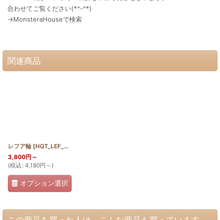
合わせてご覧ください(*^-^*)
→MonsteraHouseで検索
関連商品
レフア輪
[
HQT_LEF_W
]
3,800
円
～
(
税込
:
4,180
円
～
)
オプション選択
この商品を買った人は、こんな商品も買っています