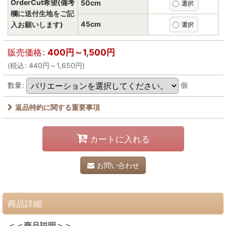
OrderCut希望(備考
50cm
欄に送付生地をご記
45cm
入お願いします)
販売価格
:
400
円
～1,500
円
(
税込
:
440
円
～1,650
円
)
数量
:
個
返品特約に関する重要事項
カートに入れる
お問い合わせ
商品詳細
＜＜商品説明＞＞