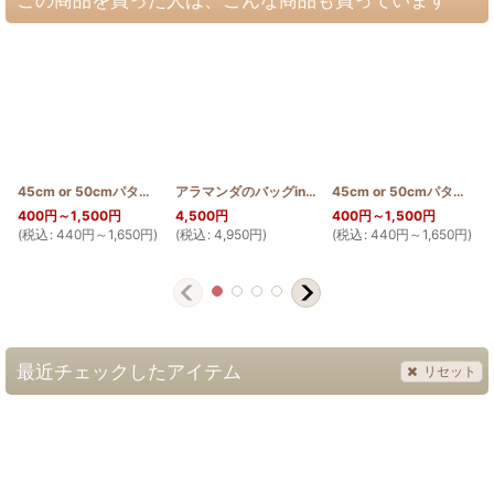
45cm or 50cmパターン(サンゴ)
[
PATTERN_T50_CORAL
アラマンダのバッグinバッグ
[
HQBIB_ALA
]
]
45cm or 50cmパターン(テッポウユリ)
400
円
～1,500
円
4,500
円
400
円
～1,500
円
(
税込
:
440
円
～1,650
円
)
(
税込
:
4,950
円
)
(
税込
:
440
円
～1,650
円
)
(
最近チェックしたアイテム
リセット