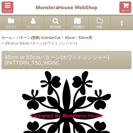
MonsteraHouse WebShop
メニュー
カート
カテゴリ
マイページ
商品検索
ご利用案内
特集
ホーム
>
パターン(型紙)＆OrderCut
>
45cm - 50cm用
>
45cm or 50cmパターン(ホワイトジンジャー)
45cm or 50cmパターン(ホワイトジンジャー)
[
PATTERN_T50_WGIN
]